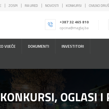
E
ZOSPI
RA URED
NOVOSTI
KONKURSI
CIVILNO DRU
+387 32 465 810
opcina@maglaj.ba
O VIJEĆE
DOKUMENTI
INVESTITORI
 KONKURSI, OGLASI I 