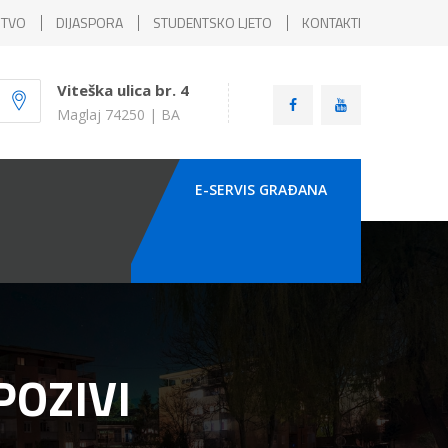
ŠTVO
DIJASPORA
STUDENTSKO LJETO
KONTAKTI
Viteška ulica br. 4
Maglaj 74250 | BA
E-SERVIS GRAÐANA
POZIVI