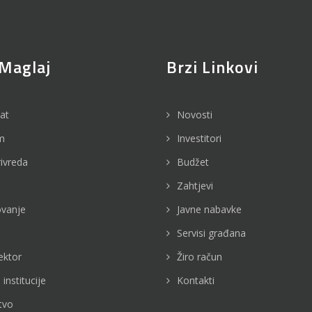
Maglaj
Brzi Linkovi
jat
Novosti
m
Investitori
rivreda
Budžet
Zahtjevi
vanje
Javne nabavke
Servisi građana
ektor
Žiro račun
 institucije
Kontakti
tvo