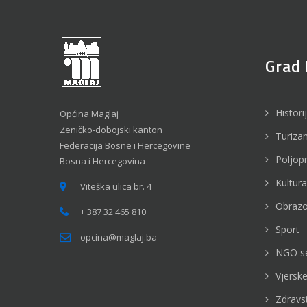
Grad 
Histori
Općina Maglaj
Zeničko-dobojski kanton
Turiza
Federacija Bosne i Hercegovine
Poljop
Bosna i Hercegovina
Kultura
Viteška ulica br. 4
Obrazo
+ 387 32 465 810
Sport
opcina@maglaj.ba
NGO s
Vjerske
Zdravs