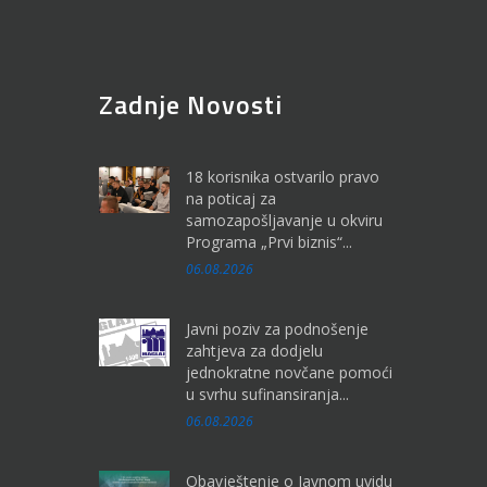
Zadnje Novosti
18 korisnika ostvarilo pravo
na poticaj za
samozapošljavanje u okviru
Programa „Prvi biznis“...
06.08.2026
Javni poziv za podnošenje
zahtjeva za dodjelu
jednokratne novčane pomoći
u svrhu sufinansiranja...
06.08.2026
Obavještenje o Javnom uvidu