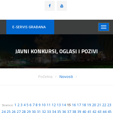
E-SERVIS GRAÐANA
JAVNI KONKURSI, OGLASI I POZIVI
Početna
Novosti
1
2
3
4
5
6
7
8
9
10
11
12
13
14
15
16
17
18
19
20
21
22
23
Stranice:
24
25
26
27
28
29
30
31
32
33
34
35
36
37
38
39
40
41
42
43
44
45