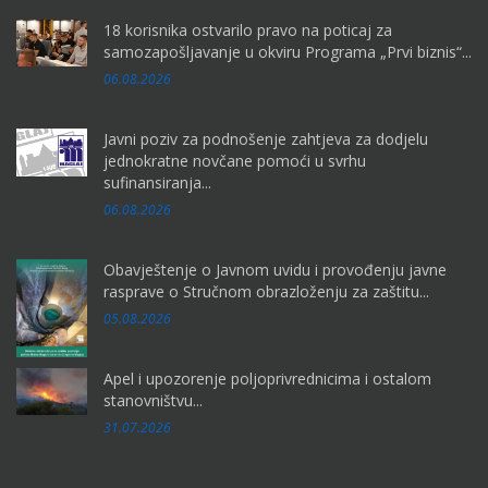
18 korisnika ostvarilo pravo na poticaj za
samozapošljavanje u okviru Programa „Prvi biznis“...
06.08.2026
Javni poziv za podnošenje zahtjeva za dodjelu
jednokratne novčane pomoći u svrhu
sufinansiranja...
06.08.2026
Obavještenje o Javnom uvidu i provođenju javne
rasprave o Stručnom obrazloženju za zaštitu...
05.08.2026
Apel i upozorenje poljoprivrednicima i ostalom
stanovništvu...
31.07.2026