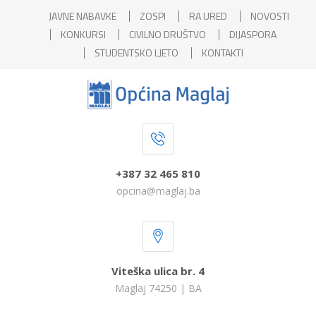
JAVNE NABAVKE
ZOSPI
RA URED
NOVOSTI
KONKURSI
CIVILNO DRUŠTVO
DIJASPORA
STUDENTSKO LJETO
KONTAKTI
+387 32 465 810
opcina@maglaj.ba
Viteška ulica br. 4
Maglaj 74250 | BA