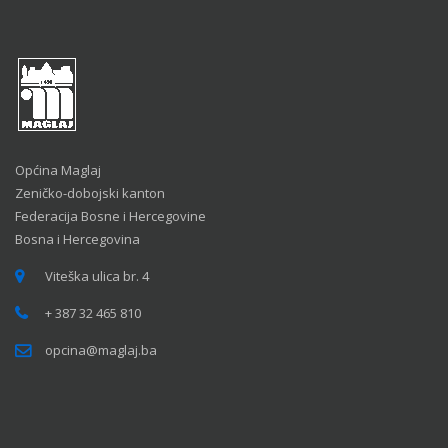
Općina Maglaj
Zeničko-dobojski kanton
Federacija Bosne i Hercegovine
Bosna i Hercegovina
Viteška ulica br. 4
+ 387 32 465 810
opcina@maglaj.ba