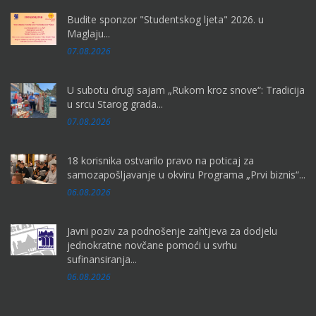
Budite sponzor "Studentskog ljeta" 2026. u
Maglaju...
07.08.2026
U subotu drugi sajam „Rukom kroz snove“: Tradicija
u srcu Starog grada...
07.08.2026
18 korisnika ostvarilo pravo na poticaj za
samozapošljavanje u okviru Programa „Prvi biznis“...
06.08.2026
Javni poziv za podnošenje zahtjeva za dodjelu
jednokratne novčane pomoći u svrhu
sufinansiranja...
06.08.2026