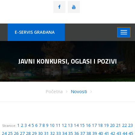
E-SERVIS GRAÐANA
JAVNI KONKURSI, OGLASI I POZIVI
Početna
Novosti
1
2
3
4
5
6
7
8
9
10
11
12
13
14
15
16
17
18
19
20
21
22
23
Stranice:
24
25
26
27
28
29
30
31
32
33
34
35
36
37
38
39
40
41
42
43
44
45