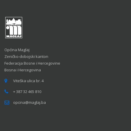
Općina Maglaj
Zeničko-dobojski kanton
Federacija Bosne i Hercegovine
Bosna i Hercegovina
Viteška ulica br. 4
+ 387 32 465 810
opcina@maglaj.ba