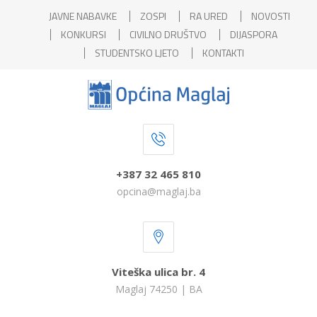
JAVNE NABAVKE
ZOSPI
RA URED
NOVOSTI
KONKURSI
CIVILNO DRUŠTVO
DIJASPORA
STUDENTSKO LJETO
KONTAKTI
+387 32 465 810
opcina@maglaj.ba
Viteška ulica br. 4
Maglaj 74250 | BA