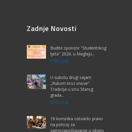
Zadnje Novosti
Budite sponzor "Studentskog
ljeta" 2026. u Maglaju...
07.08.2026
U subotu drugi sajam
„Rukom kroz snove“:
Tradicija u srcu Starog
grada...
07.08.2026
18 korisnika ostvarilo pravo
na poticaj za
samozapošljavanje u okviru