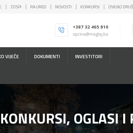
E
ZOSPI
RA URED
NOVOSTI
KONKURSI
CIVILNO DRU
+387 32 465 810
opcina@maglaj.ba
O VIJEĆE
DOKUMENTI
INVESTITORI
 KONKURSI, OGLASI I 