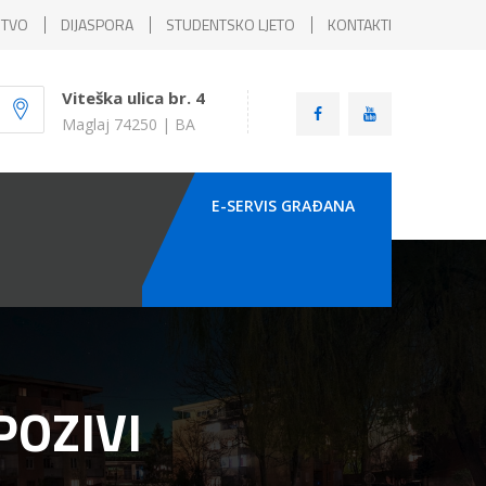
ŠTVO
DIJASPORA
STUDENTSKO LJETO
KONTAKTI
Viteška ulica br. 4
Maglaj 74250 | BA
E-SERVIS GRAÐANA
POZIVI