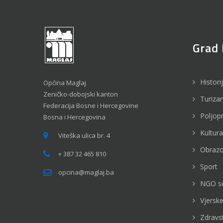
Grad 
Histori
Općina Maglaj
Zeničko-dobojski kanton
Turiza
Federacija Bosne i Hercegovine
Poljop
Bosna i Hercegovina
Kultura
Viteška ulica br. 4
Obrazo
+ 387 32 465 810
Sport
opcina@maglaj.ba
NGO s
Vjerske
Zdravs