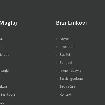
Maglaj
Brzi Linkovi
jat
Novosti
m
Investitori
rivreda
Budžet
Zahtjevi
vanje
Javne nabavke
Servisi građana
ektor
Žiro račun
 institucije
Kontakti
tvo