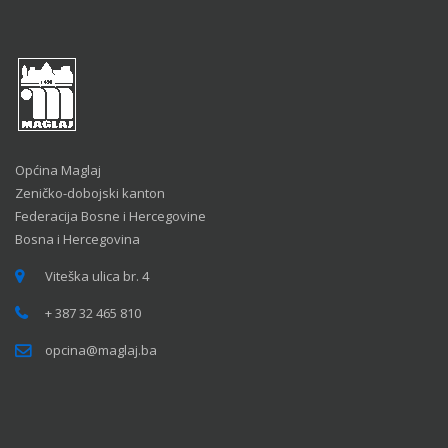
Općina Maglaj
Zeničko-dobojski kanton
Federacija Bosne i Hercegovine
Bosna i Hercegovina
Viteška ulica br. 4
+ 387 32 465 810
opcina@maglaj.ba