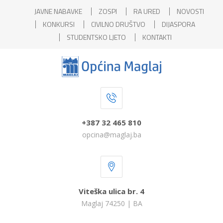
JAVNE NABAVKE
ZOSPI
RA URED
NOVOSTI
KONKURSI
CIVILNO DRUŠTVO
DIJASPORA
STUDENTSKO LJETO
KONTAKTI
+387 32 465 810
opcina@maglaj.ba
Viteška ulica br. 4
Maglaj 74250 | BA