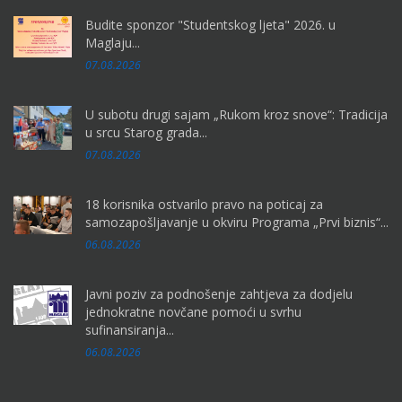
Budite sponzor "Studentskog ljeta" 2026. u
Maglaju...
07.08.2026
U subotu drugi sajam „Rukom kroz snove“: Tradicija
u srcu Starog grada...
07.08.2026
18 korisnika ostvarilo pravo na poticaj za
samozapošljavanje u okviru Programa „Prvi biznis“...
06.08.2026
Javni poziv za podnošenje zahtjeva za dodjelu
jednokratne novčane pomoći u svrhu
sufinansiranja...
06.08.2026