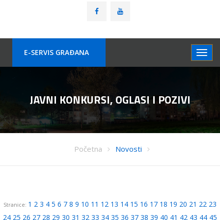
E-SERVIS GRAÐANA
JAVNI KONKURSI, OGLASI I POZIVI
Početna
Novosti
1
2
3
4
5
6
7
8
9
10
11
12
13
14
15
16
17
18
19
20
21
22
23
Stranice:
24
25
26
27
28
29
30
31
32
33
34
35
36
37
38
39
40
41
42
43
44
45