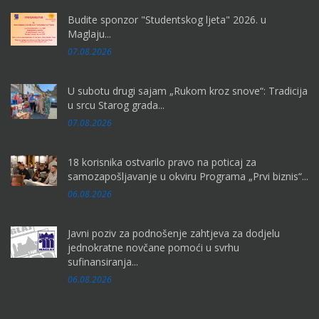
Budite sponzor "Studentskog ljeta" 2026. u
Maglaju...
07.08.2026
U subotu drugi sajam „Rukom kroz snove“: Tradicija
u srcu Starog grada...
07.08.2026
18 korisnika ostvarilo pravo na poticaj za
samozapošljavanje u okviru Programa „Prvi biznis“...
06.08.2026
Javni poziv za podnošenje zahtjeva za dodjelu
jednokratne novčane pomoći u svrhu
sufinansiranja...
06.08.2026