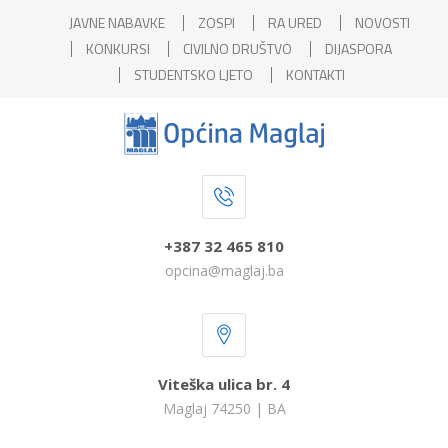
JAVNE NABAVKE
ZOSPI
RA URED
NOVOSTI
KONKURSI
CIVILNO DRUŠTVO
DIJASPORA
STUDENTSKO LJETO
KONTAKTI
+387 32 465 810
opcina@maglaj.ba
Viteška ulica br. 4
Maglaj 74250 | BA