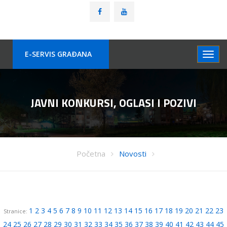
E-SERVIS GRAÐANA
JAVNI KONKURSI, OGLASI I POZIVI
Početna
Novosti
1
2
3
4
5
6
7
8
9
10
11
12
13
14
15
16
17
18
19
20
21
22
23
Stranice:
24
25
26
27
28
29
30
31
32
33
34
35
36
37
38
39
40
41
42
43
44
45