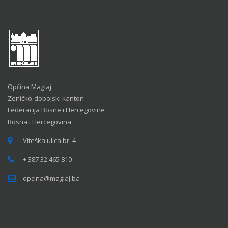
Općina Maglaj
Zeničko-dobojski kanton
Federacija Bosne i Hercegovine
Bosna i Hercegovina
Viteška ulica br. 4
+ 387 32 465 810
opcina@maglaj.ba