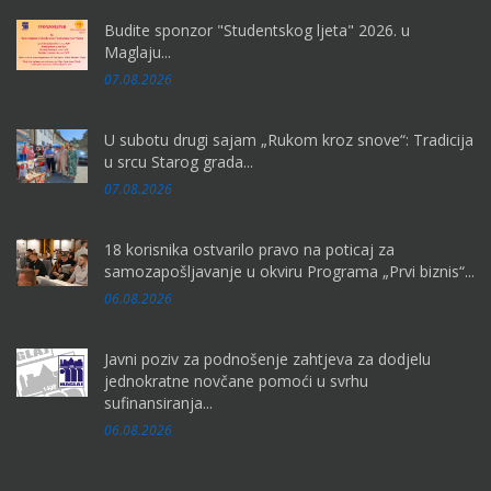
Budite sponzor "Studentskog ljeta" 2026. u
Maglaju...
07.08.2026
U subotu drugi sajam „Rukom kroz snove“: Tradicija
u srcu Starog grada...
07.08.2026
18 korisnika ostvarilo pravo na poticaj za
samozapošljavanje u okviru Programa „Prvi biznis“...
06.08.2026
Javni poziv za podnošenje zahtjeva za dodjelu
jednokratne novčane pomoći u svrhu
sufinansiranja...
06.08.2026