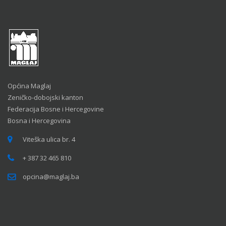
Općina Maglaj
Zeničko-dobojski kanton
Federacija Bosne i Hercegovine
Bosna i Hercegovina
Viteška ulica br. 4
+ 387 32 465 810
opcina@maglaj.ba