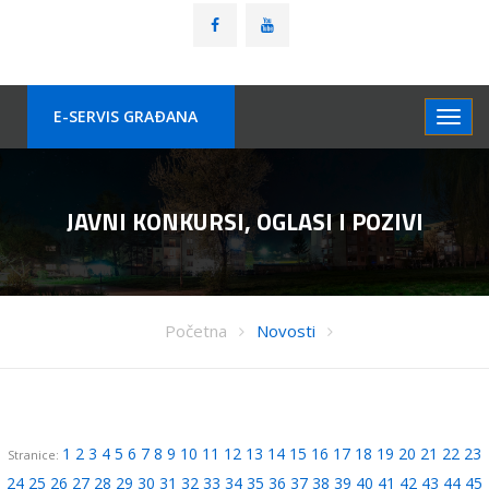
E-SERVIS GRAÐANA
JAVNI KONKURSI, OGLASI I POZIVI
Početna
Novosti
1
2
3
4
5
6
7
8
9
10
11
12
13
14
15
16
17
18
19
20
21
22
23
Stranice:
24
25
26
27
28
29
30
31
32
33
34
35
36
37
38
39
40
41
42
43
44
45