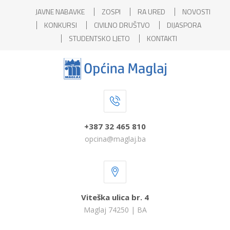
JAVNE NABAVKE
ZOSPI
RA URED
NOVOSTI
KONKURSI
CIVILNO DRUŠTVO
DIJASPORA
STUDENTSKO LJETO
KONTAKTI
+387 32 465 810
opcina@maglaj.ba
Viteška ulica br. 4
Maglaj 74250 | BA