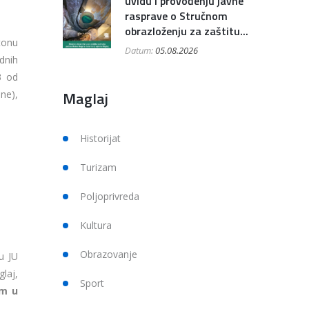
uvidu i provođenju javne
rasprave o Stručnom
obrazloženju za zaštitu...
tonu
Datum:
05.08.2026
adnih
3 od
Maglaj
ne),
Historijat
Turizam
Poljoprivreda
Kultura
Obrazovanje
u JU
laj,
Sport
om u