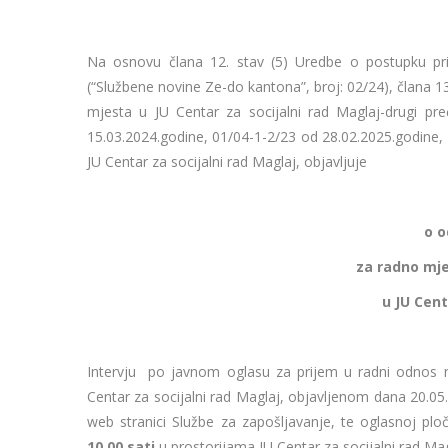
Na osnovu člana 12. stav (5) Uredbe o postupku p
(“Službene novine Ze-do kantona”, broj: 02/24), člana 13. 
mjesta u JU Centar za socijalni rad Maglaj-drugi pre
15.03.2024.godine, 01/04-1-2/23 od 28.02.2025.godine, 
JU Centar za socijalni rad Maglaj, objavljuje
o o
za radno mj
u JU Cent
Intervju po javnom oglasu za prijem u radni odnos 
Centar za socijalni rad Maglaj, objavljenom dana 20.05
web stranici Službe za zapošljavanje, te oglasnoj pl
10,00
sati
u prostorijama JU Centar za socijalni rad Mag