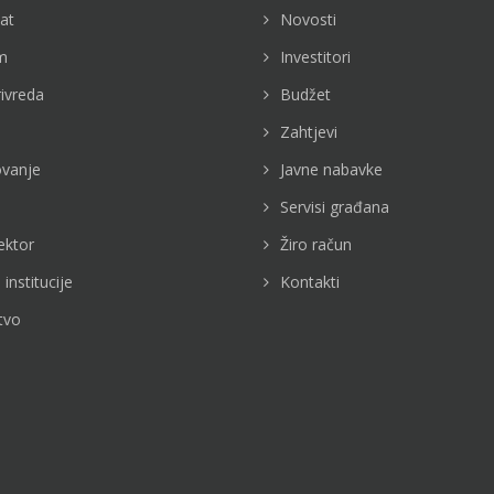
jat
Novosti
m
Investitori
rivreda
Budžet
Zahtjevi
vanje
Javne nabavke
Servisi građana
ektor
Žiro račun
 institucije
Kontakti
tvo