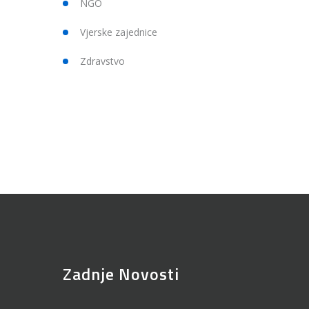
NGO
Vjerske zajednice
Zdravstvo
Zadnje Novosti