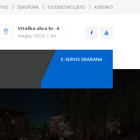
ŠTVO
DIJASPORA
STUDENTSKO LJETO
KONTAKTI
Viteška ulica br. 4
Maglaj 74250 | BA
E-SERVIS GRAÐANA