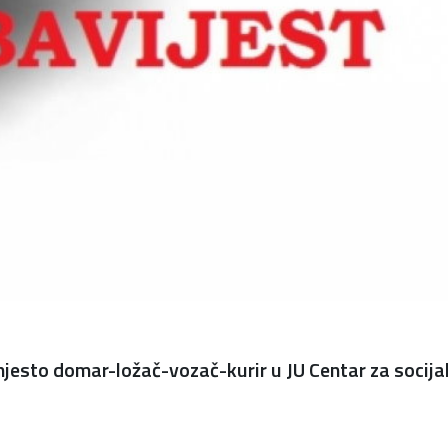
mjesto domar-ložač-vozač-kurir u JU Centar za socijal