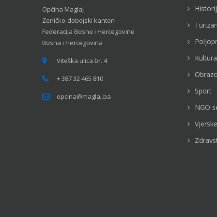
Histori
Općina Maglaj
Zeničko-dobojski kanton
Turiza
Federacija Bosne i Hercegovine
Poljop
Bosna i Hercegovina
Kultura
Viteška ulica br. 4
Obrazo
+ 387 32 465 810
Sport
opcina@maglaj.ba
NGO s
Vjerske
Zdravs