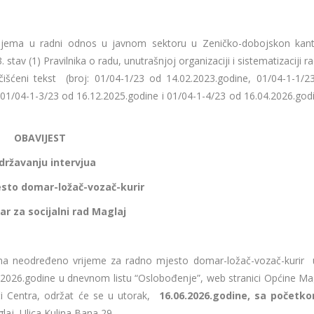
rijema u radni odnos u javnom sektoru u Zeničko-dobojskon kan
stav (1) Pravilnika o radu, unutrašnjoj organizaciji i sistematizaciji r
čišćeni tekst (broj: 01/04-1/23 od 14.02.2023.godine, 01/04-1-1/2
01/04-1-3/23 od 16.12.2025.godine i 01/04-1-4/23 od 16.04.2026.godi
OBAVIJEST
državanju
intervjua
esto
domar-ložač-vozač-kurir
ar za socijalni rad Maglaj
na neodređeno vrijeme za radno mjesto domar-ložač-vozač-kurir 
.2026.godine u dnevnom listu “Oslobođenje”, web stranici Općine Mag
oči Centra, održat će se u utorak,
16
.0
6
.202
6
.godine, sa početk
laj, Ulica Kulina Bana 29.