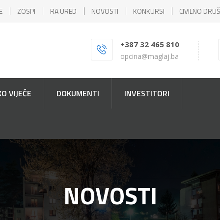
E
ZOSPI
RA URED
NOVOSTI
KONKURSI
CIVILNO DRU
+387 32 465 810
opcina@maglaj.ba
O VIJEĆE
DOKUMENTI
INVESTITORI
NOVOSTI