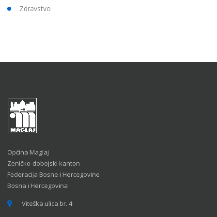
Zdravstvo
Općina Maglaj
Zeničko-dobojski kanton
Federacija Bosne i Hercegovine
Bosna i Hercegovina
Viteška ulica br. 4