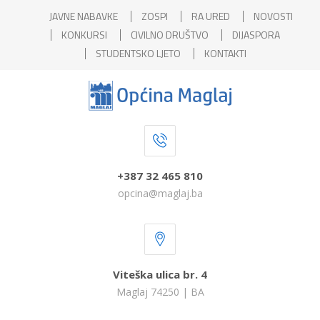
JAVNE NABAVKE
ZOSPI
RA URED
NOVOSTI
KONKURSI
CIVILNO DRUŠTVO
DIJASPORA
STUDENTSKO LJETO
KONTAKTI
+387 32 465 810
opcina@maglaj.ba
Viteška ulica br. 4
Maglaj 74250 | BA