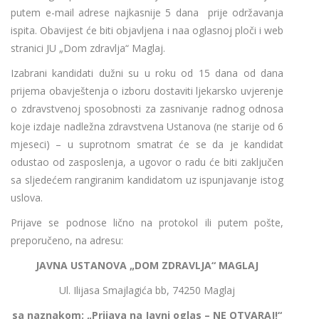
putem e-mail adrese najkasnije 5 dana prije održavanja
ispita. Obavijest će biti objavljena i naa oglasnoj ploči i web
stranici JU „Dom zdravlja“ Maglaj.
Izabrani kandidati dužni su u roku od 15 dana od dana
prijema obavještenja o izboru dostaviti ljekarsko uvjerenje
o zdravstvenoj sposobnosti za zasnivanje radnog odnosa
koje izdaje nadležna zdravstvena Ustanova (ne starije od 6
mjeseci) – u suprotnom smatrat će se da je kandidat
odustao od zasposlenja, a ugovor o radu će biti zaključen
sa sljedećem rangiranim kandidatom uz ispunjavanje istog
uslova.
Prijave se podnose lično na protokol ili putem pošte,
preporučeno, na adresu:
JAVNA USTANOVA „DOM ZDRAVLJA“ MAGLAJ
Ul. Ilijasa Smajlagića bb, 74250 Maglaj
sa naznakom: „Prijava na Javni oglas – NE OTVARAJ!“