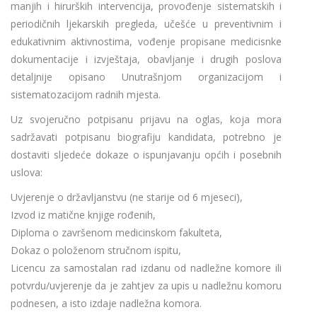
manjih i hirurških intervencija, provođenje sistematskih i
periodičnih ljekarskih pregleda, učešće u preventivnim i
edukativnim aktivnostima, vođenje propisane medicisnke
dokumentacije i izvještaja, obavljanje i drugih poslova
detaljnije opisano Unutrašnjom organizacijom i
sistematozacijom radnih mjesta.
Uz svojeručno potpisanu prijavu na oglas, koja mora
sadržavati potpisanu biografiju kandidata, potrebno je
dostaviti sljedeće dokaze o ispunjavanju općih i posebnih
uslova:
Uvjerenje o državljanstvu (ne starije od 6 mjeseci),
Izvod iz matične knjige rođenih,
Diploma o završenom medicinskom fakulteta,
Dokaz o položenom stručnom ispitu,
Licencu za samostalan rad izdanu od nadležne komore ili
potvrdu/uvjerenje da je zahtjev za upis u nadležnu komoru
podnesen, a isto izdaje nadležna komora.