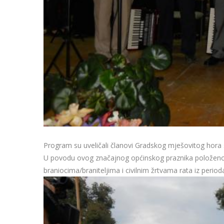
Program su uveličali članovi Gradskog mješovitog hora s
U povodu ovog značajnog općinskog praznika položeno 
braniocima/braniteljima i civilnim žrtvama rata iz perioda