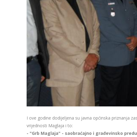
I ove godine dodijeljena su javna općinska priznanja z
vrijednosti Maglaja i to:
- "Grb Maglaja" - saobraćajno i građevinsko predu