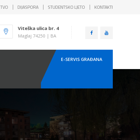
ŠTVO
DIJASPORA
STUDENTSKO LJETO
KONTAKTI
Viteška ulica br. 4
Maglaj 74250 | BA
E-SERVIS GRAÐANA