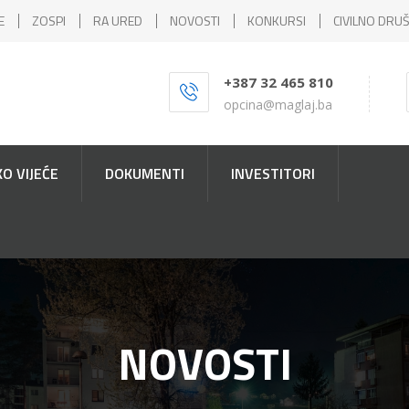
E
ZOSPI
RA URED
NOVOSTI
KONKURSI
CIVILNO DRU
+387 32 465 810
opcina@maglaj.ba
O VIJEĆE
DOKUMENTI
INVESTITORI
NOVOSTI