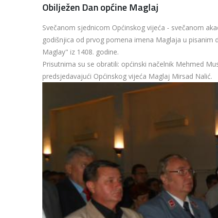
Obilježen Dan općine Maglaj
Svečanom sjednicom Općinskog vijeća - svečanom akade
godišnjica od prvog pomena imena Maglaja u pisanim d
Maglay" iz 1408. godine.
Prisutnima su se obratili: općinski načelnik Mehmed Mus
predsjedavajući Općinskog vijeća Maglaj Mirsad Nalić.