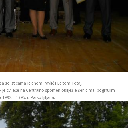
a solisticama Jelenom Pavlić i Editom Totaj.
je cvijeće na Centralno spomen obilježje šehidima, poginulim
 1992. - 1995. u Parku ljiljana.