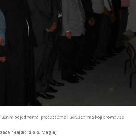
aslužnim pojedincima, preduzećima i udruženjima koji promovišu
zeće "Hajdić"d.o.o. Maglaj;