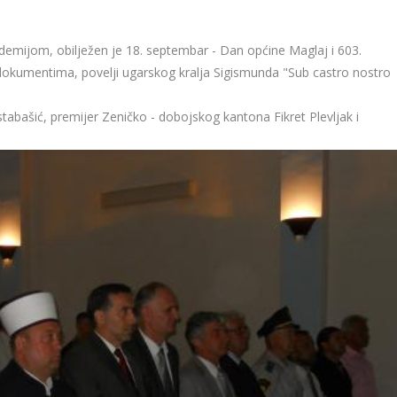
mijom, obilježen je 18. septembar - Dan općine Maglaj i 603.
okumentima, povelji ugarskog kralja Sigismunda "Sub castro nostro
tabašić, premijer Zeničko - dobojskog kantona Fikret Plevljak i