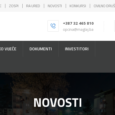
E
ZOSPI
RA URED
NOVOSTI
KONKURSI
CIVILNO DRU
+387 32 465 810
opcina@maglaj.ba
O VIJEĆE
DOKUMENTI
INVESTITORI
NOVOSTI