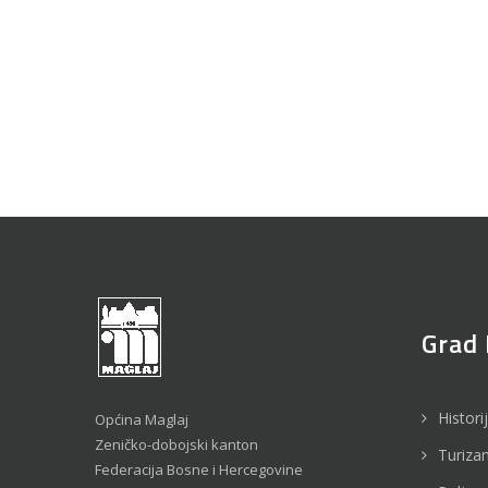
Grad 
Histori
Općina Maglaj
Zeničko-dobojski kanton
Turiza
Federacija Bosne i Hercegovine