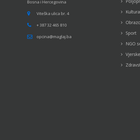
Poljop
Bosna i Hercegovina
Kultura
Viteška ulica br. 4
Obrazo
+ 387 32 465 810
Sport
opcina@maglaj.ba
NGO s
Vjerske
Zdravs