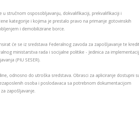
u stručnom osposobljavanju, dokvalifikaciji, prekvalifikaciji i
ne kategorije i kojima je prestalo pravo na primanje gotovinskih
ljenjem i demobilizirane borce.
nansirat će se iz sredstava Federalnog zavoda za zapošljavanje te kredi
nog ministarstva rada i socijalne politike - Jedinica za implementaci
javanja (PIU SESER).
godine, odnosno do utroška sredstava. Obrasci za apliciranje dostupni s
 nezaposlenih osoba i poslodavaca sa potrebnom dokumentacijom
za zapošljavanje.