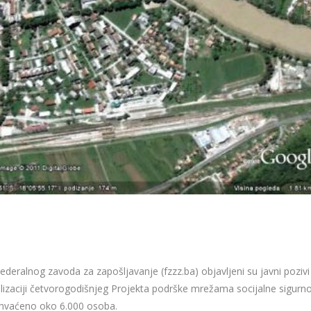
Federalnog zavoda za zapošljavanje (fzzz.ba) objavljeni su javni pozivi
zaciji četvorogodišnjeg Projekta podrške mrežama socijalne sigurnos
uhvaćeno oko 6.000 osoba.