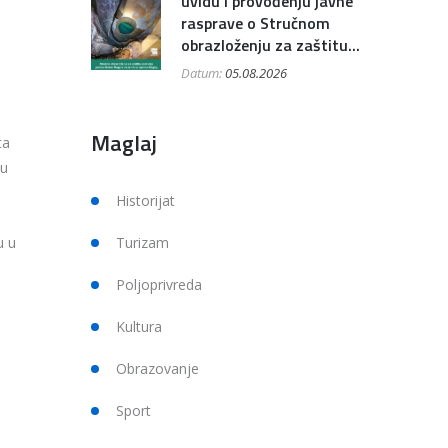
uvidu i provođenju javne
rasprave o Stručnom
obrazloženju za zaštitu...
Datum:
05.08.2026
Maglaj
ta
ju
Historijat
Turizam
u u
Poljoprivreda
Kultura
Obrazovanje
Sport