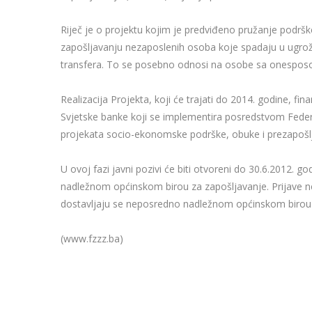
Riječ je o projektu kojim je predviđeno pružanje podrške 
zapošljavanju nezaposlenih osoba koje spadaju u ugrože
transfera. To se posebno odnosi na osobe sa onesposob
Realizacija Projekta, koji će trajati do 2014. godine, fi
Svjetske banke koji se implementira posredstvom Federal
projekata socio-ekonomske podrške, obuke i prezapošl
U ovoj fazi javni pozivi će biti otvoreni do 30.6.2012. 
nadležnom općinskom birou za zapošljavanje. Prijave
dostavljaju se neposredno nadležnom općinskom birou 
(www.fzzz.ba)