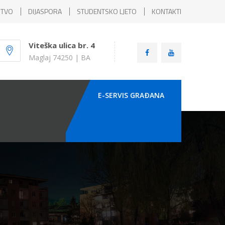
ŠTVO
DIJASPORA
STUDENTSKO LJETO
KONTAKTI
Viteška ulica br. 4
Maglaj 74250 | BA
E-SERVIS GRAÐANA