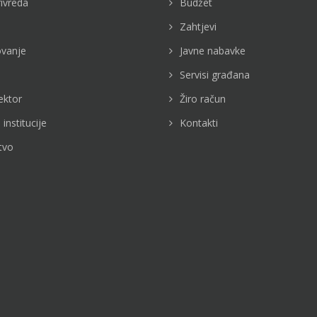
rivreda
Budžet
Zahtjevi
vanje
Javne nabavke
Servisi građana
ektor
Žiro račun
 institucije
Kontakti
tvo