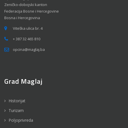
Zeničko-dobojski kanton
Federacija Bosne i Hercegovine
Bosna i Hercegovina
Viteška ulica br. 4
+ 387 32 465 810
opcina@maglaj.ba
Grad Maglaj
Historijat
Turizam
Poljoprivreda