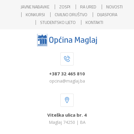
JAVNE NABAVKE
ZOSPI
RA URED
NOVOSTI
KONKURSI
CIVILNO DRUŠTVO
DIJASPORA
STUDENTSKO LJETO
KONTAKTI
+387 32 465 810
opcina@maglaj.ba
Viteška ulica br. 4
Maglaj 74250 | BA