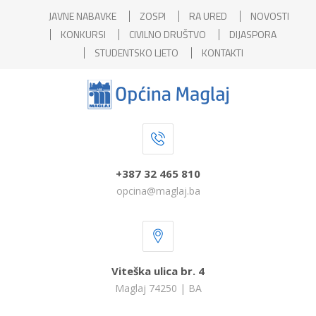
JAVNE NABAVKE
ZOSPI
RA URED
NOVOSTI
KONKURSI
CIVILNO DRUŠTVO
DIJASPORA
STUDENTSKO LJETO
KONTAKTI
+387 32 465 810
opcina@maglaj.ba
Viteška ulica br. 4
Maglaj 74250 | BA