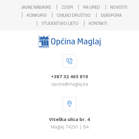
JAVNE NABAVKE
ZOSPI
RA URED
NOVOSTI
KONKURSI
CIVILNO DRUŠTVO
DIJASPORA
STUDENTSKO LJETO
KONTAKTI
+387 32 465 810
opcina@maglaj.ba
Viteška ulica br. 4
Maglaj 74250 | BA