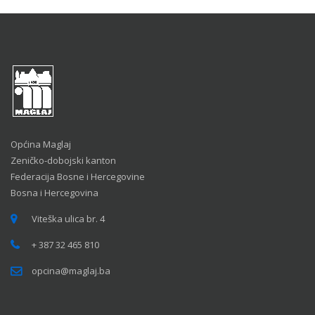
Općina Maglaj
Zeničko-dobojski kanton
Federacija Bosne i Hercegovine
Bosna i Hercegovina
Viteška ulica br. 4
+ 387 32 465 810
opcina@maglaj.ba