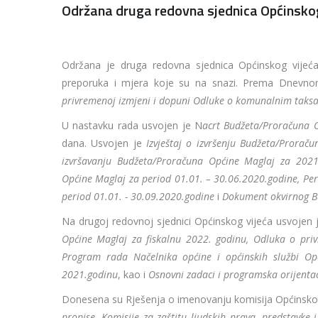
Održana druga redovna sjednica Općinsko
Održana je druga redovna sjednica Općinskog vijeć
preporuka i mjera koje su na snazi. Prema Dnevno
privremenoj izmjeni i dopuni Odluke o komunalnim taks
U nastavku rada usvojen je N
acrt Budžeta/Proračuna 
dana. Usvojen je
Izvještaj o izvršenju Budžeta/Prorač
izvršavanju Budžeta/Proračuna Općine Maglaj za 2021
Općine Maglaj za period 01.01. – 30.06.2020.godine, Peri
period 01.01. - 30.09.2020.godine
i
Dokument okvirnog B
Na drugoj redovnoj sjednici Općinskog vijeća usvojen
Općine Maglaj za fiskalnu 2022. godinu, Odluka o pr
Program rada Načelnika općine i općinskih službi Op
2021.godinu
, kao i
Osnovni zadaci i programska orijenta
Donesena su Rješenja o imenovanju komisija Općinskog v
propise, Komisije za zaštitu ljudskih prava, predstavke