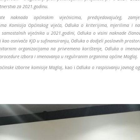
rtnerstva za 2021.godinu.
e naknada općinskim vijećnicima, predsjedavajućeg, zamje
ma Komisija Općinskog vijeća, Odluka o kriterijima, mjerilima i na
i samostalnih vijećnika u 2021.godini, Odluka o visini naknade člano
 kao osnivača KJD u sufinansiranju, Odluka o dodjeli poslovnih prostor
nitarnim organizacijama na privremeno korištenje, Odluka o imenov
procedure izbora i imenovanja u reguliranim organima općine Maglaj.
pćinske izborne komisije Maglaj
, kao i
Odluka o raspisivanju javnog og