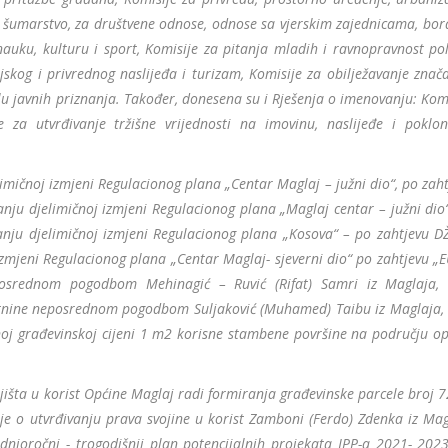
 i šumarstvo, za društvene odnose, odnose sa vjerskim zajednicama, bo
 nauku, kulturu i sport, Komisije za pitanja mladih i ravnopravnost po
rijskog i privrednog naslijeđa i turizam, Komisije za obilježavanje znač
jelu javnih priznanja. Također, donesena su i Rješenja o imenovanju: Kom
 za utvrđivanje tržišne vrijednosti na imovinu, naslijeđe i poklo
imičnoj izmjeni Regulacionog plana „Centar Maglaj – južni dio“, po zah
ju djelimičnoj izmjeni Regulacionog plana „Maglaj centar – južni dio“
nju djelimičnoj izmjeni Regulacionog plana „Kosova“ – po zahtjevu D
izmjeni Regulacionog plana „Centar Maglaj- sjeverni dio“ po zahtjevu 
osrednom pogodbom Mehinagić – Ruvić (Rifat) Samri iz Maglaja, 
etnine neposrednom pogodbom Suljaković (Muhamed) Taibu iz Maglaja, 
oj građevinskoj cijeni 1 m2 korisne stambene površine na području op
jišta u korist Općine Maglaj radi formiranja građevinske parcele broj 
je o utvrđivanju prava svojine u korist Zamboni (Ferdo) Zdenka iz Mag
ednjoročni - trogodišnji plan potencijalnih projekata JPP-a 2021- 2023