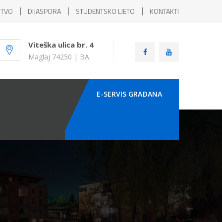
ŠTVO
DIJASPORA
STUDENTSKO LJETO
KONTAKTI
Viteška ulica br. 4
Maglaj 74250 | BA
E-SERVIS GRAÐANA