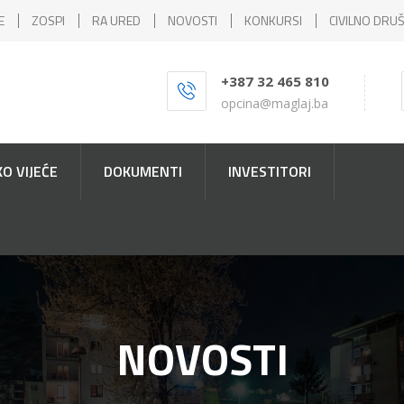
E
ZOSPI
RA URED
NOVOSTI
KONKURSI
CIVILNO DRU
+387 32 465 810
opcina@maglaj.ba
O VIJEĆE
DOKUMENTI
INVESTITORI
NOVOSTI