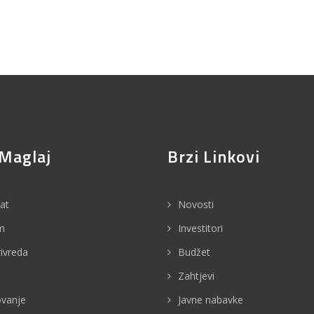
Maglaj
Brzi Linkovi
jat
Novosti
m
Investitori
rivreda
Budžet
Zahtjevi
vanje
Javne nabavke