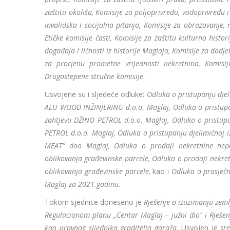
zaštitu okoliša, Komisije za poljoprivredu, vodoprivredu
invalidska i socijalna pitanja, Komisije za obrazovanje,
Etičke komisije časti, Komisije za zaštitu kulturno histo
događaja i ličnosti iz historije Maglaja, Komisije za dod
za procjenu prometne vrijednosti nekretnina, Komisije
Drugostepene stručne komisije
.
Usvojene su i sljedeće odluke:
Odluka o pristupanju djel
ALU WOOD INŽINJERING d.o.o. Maglaj, Odluka o pristupan
zahtjevu DŽINO PETROL d.o.o. Maglaj, Odluka o pristupa
PETROL d.o.o. Maglaj, Odluka o pristupanju djelimičnoj 
MEAT“ doo Maglaj, Odluka o prodaji nekretnine nep
oblikovanja građevinske parcele, Odluka o prodaji nekr
oblikovanja građevinske parcele,
kao i
Odluka o prosječn
Maglaj za 2021.godinu.
Tokom sjednice doneseno je
Rješenje o izuzimanju zeml
Regulacionom planu „Centar Maglaj – južni dio“ i Rješen
kao pravnog sljednika graditelja garaža
. Usvojen je
sr