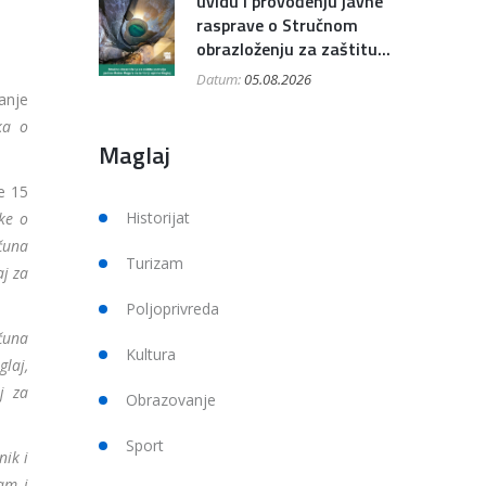
uvidu i provođenju javne
rasprave o Stručnom
obrazloženju za zaštitu...
Datum:
05.08.2026
anje
ka o
Maglaj
e 15
Historijat
ke o
ačuna
Turizam
aj za
Poljoprivreda
čuna
Kultura
laj,
j za
Obrazovanje
Sport
nik i
zam i