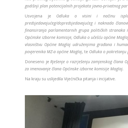
godišnji plan potencijalnih projekata javno-privatnog pa
Usvojena je
Odluka o visini i načinu isplat
predsjedavajućeg/dopredsjedavajućeg i naknada članovi
finansiranja parlamentarnih grupa političkih stranaka 
Općinske izborne komisije, Odluka o učešću općine Maglaj
vlasništvu Općine Maglaj udruženjima građana i huma
povjerenika MZ-a općine Maglaj
, te
Odluka o pokretanju 
Doneseno je
Rješenje o razrješenju zamjenskog člana O
za imenovanje člana Općinske izborne komisije Maglaj.
Na kraju su uslijedila Vijećnička pitanja i incijative.