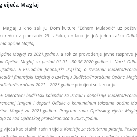
g vijeća Maglaj
a Maglaj u kino sali JU Dom kulture “Edhem Mulabdić“ uz poštiv
m redu uz planiranih 29 tačaka, dodana je još jedna tačka
Odlu
ama općine Maglaj
.
Općine Maglaj za 2021.godinu
, a rok za provođenje javne rasprave j
una Općine Maglaj za period 01.01. -30.06.2020.godine
i
Nacrt Odlu
.godinu
, a
Periodični finansijski izvještaj o izvršenju Budžeta/Pror
odični finansijski izvještaj o izvršenju Budžeta/Proračuna Općine Magl
udžeta/Proračuna 2021 – 2023.godine
primljeni su k znanju.
 je
Operativni budžetski kalendar za izradu i donošenje Budžeta/Prora
ivremenoj izmjeni i dopuni Odluke o komunalnim taksama općine Mag
ćine Maglaj za 2021.godinu, Program rada Općinskog vijeća Magla
cija za rad Općinskog pravobranioca u 2021.godini.
ijeća kao stalnih radnih tijela:
Komisije za statutarna pitanja, Poslov
 i pritužbe građana, Komisije za privredu, prostorno uređenje, urbani