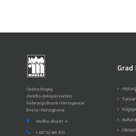
Grad 
Histori
Općina Maglaj
Zeničko-dobojski kanton
Turiza
Federacija Bosne i Hercegovine
Poljop
Bosna i Hercegovina
Kultura
Viteška ulica br. 4
Obrazo
+ 387 32 465 810