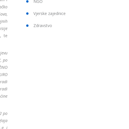
NGO
račko
Vjerske zajednice
lova,
ajnih
Zdravstvo
isije
n
, te
tjevu
, po
ŽINO
„EURO
radi
radi
ćine
72 po
laja
.g. i