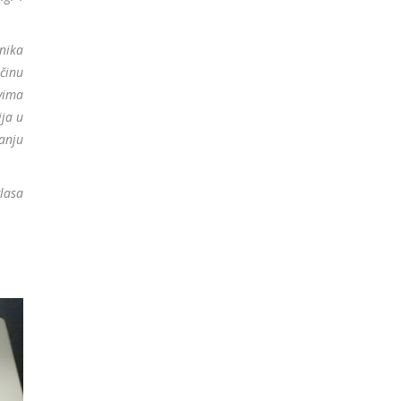
nika
činu
vima
ija u
anju
lasa