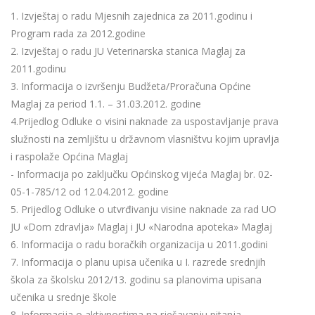
1. Izvještaj o radu Mjesnih zajednica za 2011.godinu i
Program rada za 2012.godine
2. Izvještaj o radu JU Veterinarska stanica Maglaj za
2011.godinu
3. Informacija o izvršenju Budžeta/Proračuna Općine
Maglaj za period 1.1. – 31.03.2012. godine
4.Prijedlog Odluke o visini naknade za uspostavljanje prava
služnosti na zemljištu u državnom vlasništvu kojim upravlja
i raspolaže Općina Maglaj
- Informacija po zaključku Općinskog vijeća Maglaj br. 02-
05-1-785/12 od 12.04.2012. godine
5. Prijedlog Odluke o utvrđivanju visine naknade za rad UO
JU «Dom zdravlja» Maglaj i JU «Narodna apoteka» Maglaj
6. Informacija o radu boračkih organizacija u 2011.godini
7. Informacija o planu upisa učenika u I. razrede srednjih
škola za školsku 2012/13. godinu sa planovima upisana
učenika u srednje škole
8. Informacija o aktivnostima na rješavanju pitanja