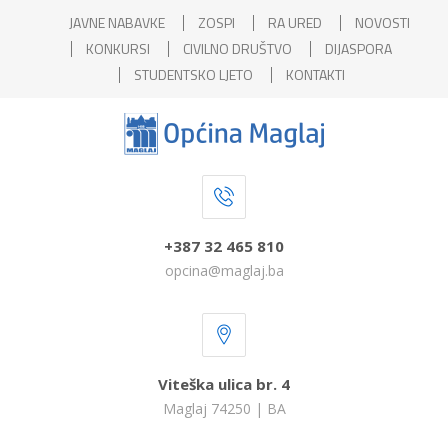
JAVNE NABAVKE
ZOSPI
RA URED
NOVOSTI
KONKURSI
CIVILNO DRUŠTVO
DIJASPORA
STUDENTSKO LJETO
KONTAKTI
+387 32 465 810
opcina@maglaj.ba
Viteška ulica br. 4
Maglaj 74250 | BA