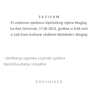
S A Z I V A M
31.redovnu sjednicu Općinskog vijeća Maglaj,
za dan četvrtak, 17.05.2012. godine u 9,00 sati
u sali Dom kulture «Edhem Mulabdić» Maglaj
- Verifikacija zapisnika sa prošle sjednice
Vijećnička pitanja i inicijative
D N E V N I R E D