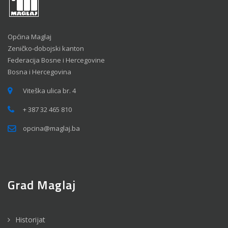
Općina Maglaj
Zeničko-dobojski kanton
Federacija Bosne i Hercegovine
Bosna i Hercegovina
Viteška ulica br. 4
+ 387 32 465 810
opcina@maglaj.ba
Grad Maglaj
Historijat