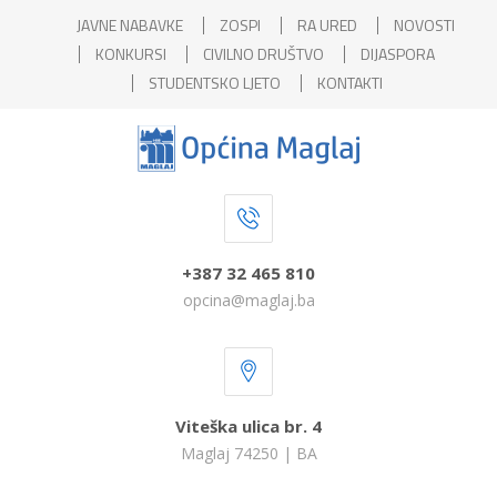
JAVNE NABAVKE
ZOSPI
RA URED
NOVOSTI
KONKURSI
CIVILNO DRUŠTVO
DIJASPORA
STUDENTSKO LJETO
KONTAKTI
+387 32 465 810
opcina@maglaj.ba
Viteška ulica br. 4
Maglaj 74250 | BA