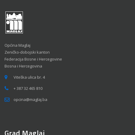
Općina Maglaj
Zeničko-dobojski kanton
Federacija Bosne i Hercegovine
Bosna i Hercegovina
Viteška ulica br. 4
+ 387 32 465 810
opcina@maglaj.ba
Grad Maglaj