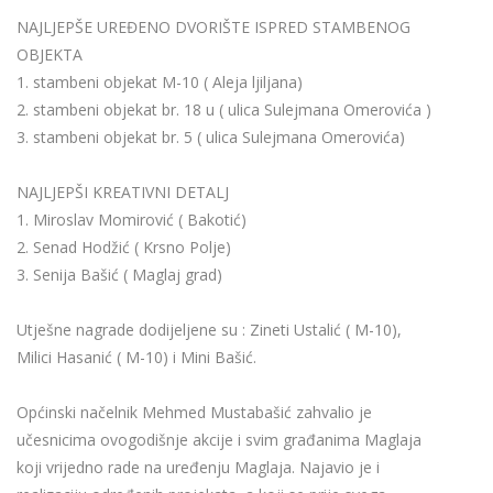
NAJLJEPŠE UREĐENO DVORIŠTE ISPRED STAMBENOG
OBJEKTA
1. stambeni objekat M-10 ( Aleja ljiljana)
2. stambeni objekat br. 18 u ( ulica Sulejmana Omerovića )
3. stambeni objekat br. 5 ( ulica Sulejmana Omerovića)
NAJLJEPŠI KREATIVNI DETALJ
1. Miroslav Momirović ( Bakotić)
2. Senad Hodžić ( Krsno Polje)
3. Senija Bašić ( Maglaj grad)
Utješne nagrade dodijeljene su : Zineti Ustalić ( M-10),
Milici Hasanić ( M-10) i Mini Bašić.
Općinski načelnik Mehmed Mustabašić zahvalio je
učesnicima ovogodišnje akcije i svim građanima Maglaja
koji vrijedno rade na uređenju Maglaja. Najavio je i