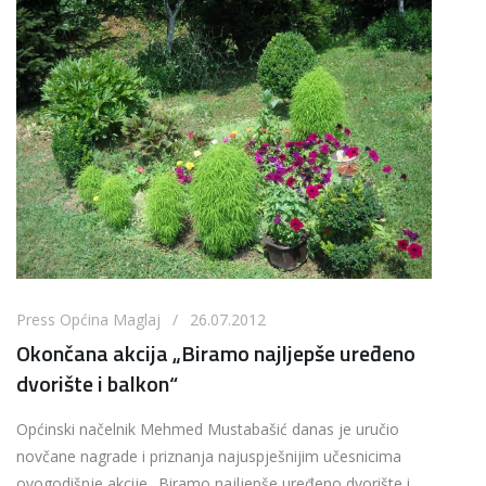
Press Općina Maglaj / 26.07.2012
Okončana akcija „Biramo najljepše uređeno
dvorište i balkon“
Općinski načelnik Mehmed Mustabašić danas je uručio
novčane nagrade i priznanja najuspješnijim učesnicima
ovogodišnje akcije „Biramo najljepše uređeno dvorište i