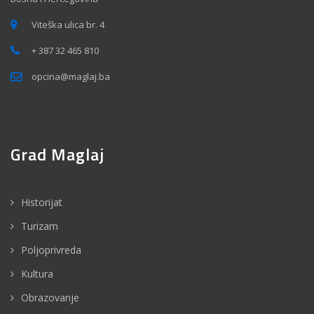
Viteška ulica br. 4
+ 387 32 465 810
opcina@maglaj.ba
Grad Maglaj
Historijat
Turizam
Poljoprivreda
Kultura
Obrazovanje