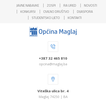
JAVNE NABAVKE
ZOSPI
RA URED
NOVOSTI
KONKURSI
CIVILNO DRUŠTVO
DIJASPORA
STUDENTSKO LJETO
KONTAKTI
+387 32 465 810
opcina@maglaj.ba
Viteška ulica br. 4
Maglaj 74250 | BA