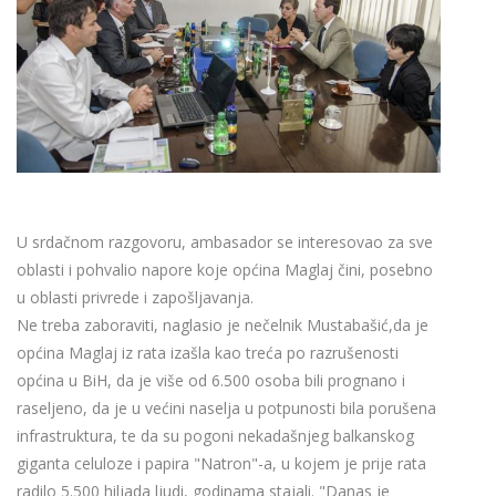
U srdačnom razgovoru, ambasador se interesovao za sve
oblasti i pohvalio napore koje općina Maglaj čini, posebno
u oblasti privrede i zapošljavanja.
Ne treba zaboraviti, naglasio je nečelnik Mustabašić,da je
općina Maglaj iz rata izašla kao treća po razrušenosti
općina u BiH, da je više od 6.500 osoba bili prognano i
raseljeno, da je u većini naselja u potpunosti bila porušena
infrastruktura, te da su pogoni nekadašnjeg balkanskog
giganta celuloze i papira "Natron"-a, u kojem je prije rata
radilo 5.500 hiljada ljudi, godinama stajali. "Danas je