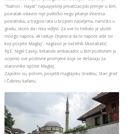
"Natron - Hayat" najuspješniji privatizacijski primjer u BiH,
povratak odavno nije političko nego pitanje interesa
povratnika, a tragovi rata u brojnim naseljima, naročito u
gradu, skoro da i nisu vidljivi. Za sve to trebalo je uložiti
mnogo napora, ali raduje činjenica da te napore vide svi
koji posjete Maglaj", naglasio je načelnik Mustabašić.
NJ.E. Nigel Casey, britanski ambasador u BiH pozitivnim je
ocijenio sve pozitivne promjene koje se dešavaju za
stanovnike općine Maglaj.
Zajedno su, potom, posjetili maglajsku Gradinu, Stari grad
i Čabrinu kafanu.