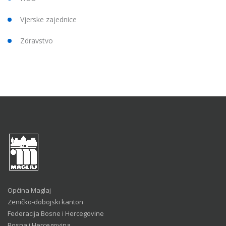
Vjerske zajednice
Zdravstvo
Općina Maglaj
Zeničko-dobojski kanton
Federacija Bosne i Hercegovine
Bosna i Hercegovina