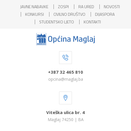
JAVNE NABAVKE
ZOSPI
RA URED
NOVOSTI
KONKURSI
CIVILNO DRUŠTVO
DIJASPORA
STUDENTSKO LJETO
KONTAKTI
+387 32 465 810
opcina@maglaj.ba
Viteška ulica br. 4
Maglaj 74250 | BA