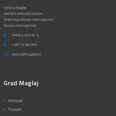
Općina Maglaj
Zeničko-dobojski kanton
Federacija Bosne i Hercegovine
Bosna i Hercegovina
Viteška ulica br. 4
+ 387 32 465 810
opcina@maglaj.ba
Grad Maglaj
Historijat
Turizam