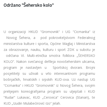
Održano "Šehersko kolo"
U organizaciji HKUD “Gromovnik“ i UG “Cicmanka“ iz
Novog Šehera, a pod pokroviteljstvom Federalnog
ministarstva kulture i sporta, Općine Maglaj i Ministarstva
za obrazovanje, nauku, kulturu i sport ZDK u subotu je
održana VI. Multi-etnička smotra folklora „ŠEHERSKO
KOLO“. Nakon svečanog defileja novošeherskim ulicama,
program je nastavljen u Sportskoj dvorani. Brojni
posjetitelji su uživali u vrlo interesantnom programu
bošnjačkih, hrvatskih i srpskih KUD-ova. Uz nastup UG
“Cicmanka“ i HKUD “Gromovnik“ iz Novog Šehera, svojim
prelijepim koreografijama program su uljepšali i KUD
“Rudar“ Lukavac, KUD „Cerovica“ Cerovica (Stanari), te
KUD „Izudin Mulabećirović-Izo“ Jelah.