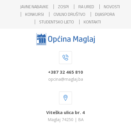
JAVNE NABAVKE
ZOSPI
RA URED
NOVOSTI
KONKURSI
CIVILNO DRUŠTVO
DIJASPORA
STUDENTSKO LJETO
KONTAKTI
+387 32 465 810
opcina@maglaj.ba
Viteška ulica br. 4
Maglaj 74250 | BA