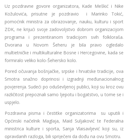
Uz pozdravne govore organizatora, Kade Meškić i Nike
Kožulovića, prisutne je pozdravio i Marinko Tokić,
pomoćnik ministra za obrazovanje, nauku, kulturu i sport
ZDK, ne krijući svoje zadovoljstvo dobrom organizacijom
programa i prezentiranom tradicijom svih folkloraša.
Dvorana u Novom Šeheru je bila pravo ogledalo
multietničke i multikulturalne Bosne i Hercegovine, kada se
formiralo veliko kolo-Šehersko kolo.
Pored očuvanja bošnjačke, srpske i hrvatske tradicije, ova
Smotra snažno doprinosi i izgradnji međunacionalnog
povjerenja. Sudeći po oduševljenoj publici, koji su kroz ovu
različitost prepoznali samo ljepotu i bogatstvo, u tome se i
uspjelo.
Pozdravna pisma i čestitke organizatorima su uputili i
Općinski načelnik Maglaja, Maid Suljaković te Federalna
ministrica kulture i sporta, Sanja Vlaisavljević koji su, iz
opravdanih razloga, bili spriječeni da dođu na ovu Smotru.