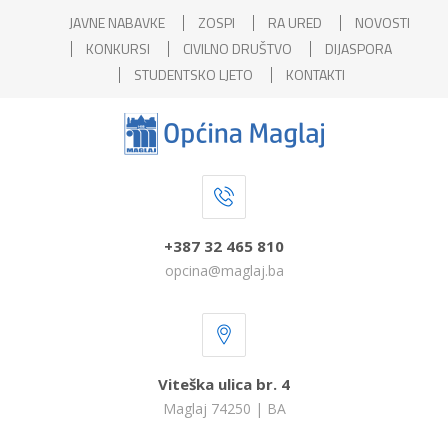
JAVNE NABAVKE
ZOSPI
RA URED
NOVOSTI
KONKURSI
CIVILNO DRUŠTVO
DIJASPORA
STUDENTSKO LJETO
KONTAKTI
+387 32 465 810
opcina@maglaj.ba
Viteška ulica br. 4
Maglaj 74250 | BA