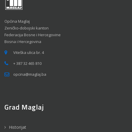
Općina Maglaj
Zeničko-dobojski kanton
Federacija Bosne i Hercegovine
Bosna i Hercegovina
Viteška ulica br. 4
+ 387 32 465 810
opcina@maglaj.ba
Grad Maglaj
Historijat