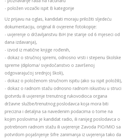
- poznavanje rada na računaru
- položen vozački ispit B kategorije
Uz prijavu na oglas, kandidati moraju priložiti sljedeću
dokumentaciju, original ili ovjerene fotokopije:
- uvjerenje o državljanstvu BiH (ne starije od 6 mjeseci od
dana izdavanja),
- izvod iz matične knjige rođenih,
- dokaz o stručnoj spremi, odnosno vrsti i stepenu školske
spreme (diploma/ svjedočanstvo o završenoj
odgovarajućoj srednjoj školi),
- dokaz o položenom stručnom ispitu (ako su ispit položili),
- dokaz o radnom stažu odnosno radnom iskustvu u struci
(potvrdu ili uvjerenje trenutnog rukovodioca organa
državne službe/trenutnog poslodavca koja mora biti
precizna i detaljna sa navedenim podacima o tome na
kojim poslovima je kandidat radio, ili ranijeg poslodavca o
potrebnom radnom stažu ili uvjerenje Zavoda PIO/MIO sa
potvrdom pojašnjenje šifre zanimanja iz uvjerenja tako da