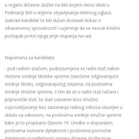
u organu državne službe na bilo kojem nivou vlasti u
Federaciji BiH u vrijeme objavljivanja internog oglasa.
Izabrani kandidat će biti dužan dostaviti dokaz o
zdravstvenoj sposobnosti i uvjerenje da se nevodi krivični
postupak protvi njega prije stupanja na rad.
Napomena za kandidate:
- pod radnim stažom, podrazumijeva se radni staž nakon
stečene srednje školske spreme (završene odgovarajuće
srednje škole), odgovarajućeg stepena, na poslovima
srednje stručne spreme, s tim da se u radni staž računa i
pripravnički staž, te staž ostvaren kroz stručno
osposobljavanje bez zasnivanja radnog odnosa obavljen u
skladu sa zakonom, na poslovima srednje stručne spreme
kako je to propisano članom 19. Uredbe o dopunskim
poslovima osnovne djelatnosti i poslovima pomoćne
djelatnosti iz nadležnosti organa državne službe koje