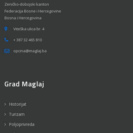
Zeničko-dobojski kanton
Federacija Bosne i Hercegovine
Bosna i Hercegovina
Viteška ulica br. 4
+ 387 32 465 810
opcina@maglaj.ba
Grad Maglaj
Historijat
Turizam
Poljoprivreda