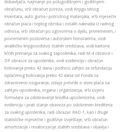
dobavljača, najmanje po polugodišnjem i godišnjem
obračunu, vrši obračun poreza, vodi Knjigu sitnog
inventara, auto guma i potrošnog materijala, vrši mjesečni
obračun plaća i toplog obroka i ostalih naknada iz radnog
odnosa, vrši obračun po ugovorima o djelu, privremenim, i
povremenim poslovima i autorskim honorarima, vodi
analitičko knjigovodstvo stalnih sredstava, vodi kartone
ličnih primanja za svakog zaposlenika, radi M-4 obrasce i
DP obrasce za uposlenike, vodi evidenciju i obračun
bolovanja preko 42 dana i podnosi zahjev za refundaciju
isplaćenog bolovanja preko 42 dana od Fonda za
zdravstveno osiguranje, izdaje potvrde o visini plaća na
zahtjev uposlenika, organa i organizacija, vrši ovjeru
formulara za odobravanje kredita uposlenicima, vodi
evidenciju i prati stanje obaveza po odobrenim kreditima
za svakog uposlenika, radi obrazac RAD-1, kao i druge
statističke mjesečne i godišnje izvještaje, vrši obračun
amortizacije i revalorizacije stalnih sredstava i obavlja i