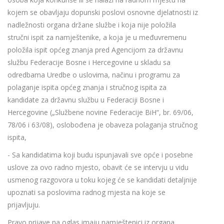
kojem se obavljaju dopunski poslovi osnovne djelatnosti iz
nadležnosti organa držane službe i koja nije položila
stručni ispit za namještenike, a koja je u međuvremenu
položila ispit općeg znanja pred Agencijom za državnu
službu Federacije Bosne i Hercegovine u skladu sa
odredbama Uredbe o uslovima, načinu i programu za
polaganje ispita općeg znanja i stručnog ispita za
kandidate za državnu službu u Federaciji Bosne i
Hercegovine („Službene novine Federacije BiH“, br. 69/06,
78/06 i 63/08), oslobođena je obaveza polaganja stručnog
ispita,
- Sa kandidatima koji budu ispunjavali sve opće i posebne
uslove za ovo radno mjesto, obavit će se intervju u vidu
usmenog razgovora u toku kojeg će se kandidati detaljnije
upoznati sa poslovima radnog mjesta na koje se
prijavljuju.
Pravo prijave na oglas imaju namještenici iz organa