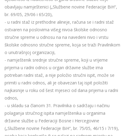
obavljaju namještenici („Službene novine Federacije BiH“,
br. 69/05, 29/06 i 65/20),
- u radni staž iz prethodne alineje, računa se i radni staž
ostvaren na poslovima višeg nivoa školske odnosno
stručne spreme u odnosu na na navedeni nivo i vrstu
školske odnosno stručne spreme, koja se traži Pravilnikom
o unutrašnjoj organizaciji,
- namještenik srednje stručne spreme, koji u vrijeme
prijema u radni odnos u organ državne službe ima
potreban radni staž, a nije položio stručni ispit, može se
primiti u radni odnos, ali je obavezan taj ispit položiti
najkasnije u roku od šest mjeseci od dana prijema u radni
odnos,
- u skladu sa članom 31. Pravilnika o sadržaju i načinu
polaganja stručnog ispita namještenika u organima
državne službe u Federaciji Bosne i Hercegovine
(„Službene novine Federacije BiH“, br. 75/05, 46/15 i 7/19),
osoba koja konkuriše ili se nalazi na radnom mjestu na