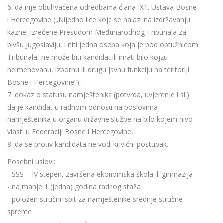
6. da nije obuhvaćena odredbama člana IX1. Ustava Bosne
i Hercegovine („Nijedno lice koje se nalazi na izdržavanju
kazne, izrečene Presudom Međunarodnog Tribunala za
bivšu Jugoslaviju, i niti jedna osoba koja je pod optužnicom
Tribunala, ne može biti kandidat ili imati bilo kojzu
neimenovanu, izbornu ili drugu javnu funkciju na teritoriji
Bosne i Hercegovine“),
7. dokaz o statusu namještenika (potvrda, uvjerenje i sl.)
da je kandidat u radnom odnosu na poslovima
namještenika u organu državne službe na bilo kojem nivo
vlasti u Federaciji Bosne i Hercegovine,
8. da se protiv kandidata ne vodi krivični postupak.
Posebni uslovi:
- SSS – IV stepen, završena ekonomska škola ili gimnazija
- najmanje 1 (jedna) godina radnog staža
- položen stručni ispit za namještenike srednje stručne
spreme