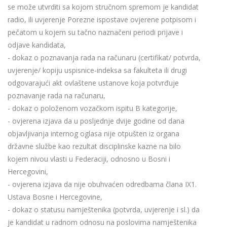
se može utvrditi sa kojom stručnom spremom je kandidat
radio, ili uvjerenje Porezne ispostave ovjerene potpisom i
pečatom u kojem su tačno naznačeni periodi prijave i
odjave kandidata,
- dokaz o poznavanja rada na računaru (certifikat/ potvrda,
uvjerenje/ kopiju uspisnice-indeksa sa fakulteta ili drugi
odgovarajući akt ovlaštene ustanove koja potvrđuje
poznavanje rada na računaru,
- dokaz o položenom vozačkom ispitu B kategorije,
- ovjerena izjava da u posljednje dvije godine od dana
objavljivanja internog oglasa nije otpušten iz organa
državne službe kao rezultat disciplinske kazne na bilo
kojem nivou vlasti u Federaciji, odnosno u Bosni i
Hercegovini,
- ovjerena izjava da nije obuhvaćen odredbama člana IX1.
Ustava Bosne i Hercegovine,
- dokaz o statusu namještenika (potvrda, uvjerenje i sl.) da
je kandidat u radnom odnosu na poslovima namještenika