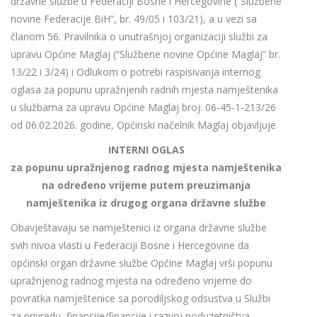
državne službe u Federaciji Bosne i Hercegovine (“Službene
novine Federacije BiH”, br. 49/05 i 103/21), a u vezi sa
članom 56. Pravilnika o unutrašnjoj organizaciji službi za
upravu Općine Maglaj (“Službene novine Općine Maglaj” br.
13/22 i 3/24) i Odlukom o potrebi raspisivanja internog
oglasa za popunu upražnjenih radnih mjesta namještenika
u službama za upravu Općine Maglaj broj: 06-45-1-213/26
od 06.02.2026. godine, Općinski načelnik Maglaj objavljuje
INTERNI OGLAS
za popunu upražnjenog radnog mjesta namještenika
na određeno vrijeme putem preuzimanja
namještenika iz drugog organa državne službe
Obavještavaju se namještenici iz organa državne službe
svih nivoa vlasti u Federaciji Bosne i Hercegovine da
općinski organ državne službe Općine Maglaj vrši popunu
upražnjenog radnog mjesta na određeno vrijeme do
povratka namještenice sa porodiljskog odsustva u Službi
za privredu, finansije/financije i razvoj poduzetništva