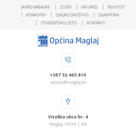
JAVNE NABAVKE
ZOSPI
RA URED
NOVOSTI
KONKURSI
CIVILNO DRUŠTVO
DIJASPORA
STUDENTSKO LJETO
KONTAKTI
+387 32 465 810
opcina@maglaj.ba
Viteška ulica br. 4
Maglaj 74250 | BA