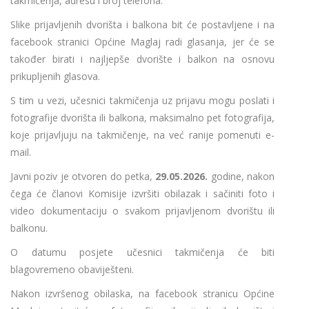
takmičenja, adresu i broj telefona.
Slike prijavljenih dvorišta i balkona bit će postavljene i na
facebook stranici Općine Maglaj radi glasanja, jer će se
također birati i najljepše dvorište i balkon na osnovu
prikupljenih glasova.
S tim u vezi, učesnici takmičenja uz prijavu mogu poslati i
fotografije dvorišta ili balkona, maksimalno pet fotografija,
koje prijavljuju na takmičenje, na već ranije pomenuti e-
mail.
Javni poziv je otvoren do petka,
29.05.2026.
godine, nakon
čega će članovi Komisije izvršiti obilazak i sačiniti foto i
video dokumentaciju o svakom prijavljenom dvorištu ili
balkonu.
O datumu posjete učesnici takmičenja će biti
blagovremeno obaviješteni.
Nakon izvršenog obilaska, na facebook stranicu Općine