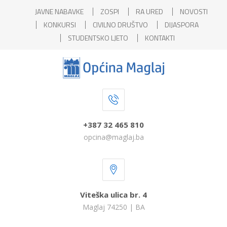
JAVNE NABAVKE
ZOSPI
RA URED
NOVOSTI
KONKURSI
CIVILNO DRUŠTVO
DIJASPORA
STUDENTSKO LJETO
KONTAKTI
+387 32 465 810
opcina@maglaj.ba
Viteška ulica br. 4
Maglaj 74250 | BA