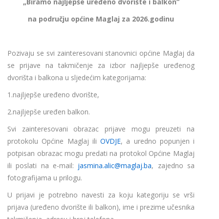
„Biramo najljepše uređeno dvorište i balkon“
na području općine Maglaj za 2026.godinu
Pozivaju se svi zainteresovani stanovnici općine Maglaj da
se prijave na takmičenje za izbor najljepše uređenog
dvorišta i balkona u sljedećim kategorijama:
1.najljepše uređeno dvorište,
2.najljepše uređen balkon.
Svi zainteresovani obrazac prijave mogu preuzeti na
protokolu Općine Maglaj ili
OVDJE
, a uredno popunjen i
potpisan obrazac mogu predati na protokol Općine Maglaj
ili poslati na e-mail:
jasmina.alic@maglaj.ba
, zajedno sa
fotografijama u prilogu.
U prijavi je potrebno navesti za koju kategoriju se vrši
prijava (uređeno dvorište ili balkon), ime i prezime učesnika