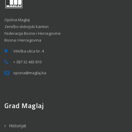
Općina Maglaj
Zeničko-dobojski kanton
Federacija Bosne i Hercegovine
Bosna i Hercegovina
Viteška ulica br. 4
+ 387 32 465 810
opcina@maglaj.ba
Grad Maglaj
Historijat