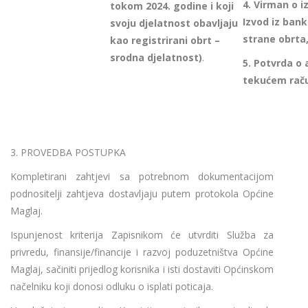
4.
Virman o iz
tokom 2024. godine i koji
Izvod iz bank
svoju djelatnost obavljaju
strane obrta
kao registrirani obrt –
srodna djelatnost)
.
5.
Potvrda o
tekućem
rač
3. PROVEDBA POSTUPKA
Kompletirani zahtjevi sa potrebnom dokumentacijom
podnositelji zahtjeva dostavljaju putem protokola Općine
Maglaj.
Ispunjenost kriterija Zapisnikom će utvrditi Služba za
privredu, finansije/financije i razvoj poduzetništva Općine
Maglaj, sačiniti prijedlog korisnika i isti dostaviti Općinskom
načelniku koji donosi odluku o isplati poticaja.