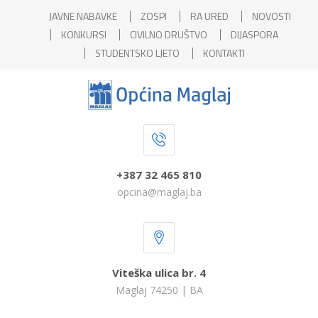
JAVNE NABAVKE
ZOSPI
RA URED
NOVOSTI
KONKURSI
CIVILNO DRUŠTVO
DIJASPORA
STUDENTSKO LJETO
KONTAKTI
+387 32 465 810
opcina@maglaj.ba
Viteška ulica br. 4
Maglaj 74250 | BA