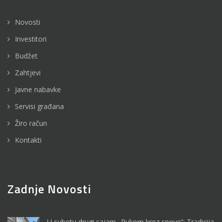
Novosti
Investitori
Budžet
Zahtjevi
Javne nabavke
Servisi građana
Žiro račun
Kontakti
Zadnje Novosti
U subotu drugi sajam „Rukom kroz snove“: Tradicija