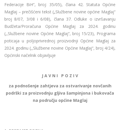
Federacije BiH“, broj: 35/05), člana 42. Statuta Općine
Maglaj – prečišćeni tekst („Službene novine općine Maglaj“
broj 8/07, 3/08 i 6/08), člana 37. Odluke o izvršavanju
Budžeta/Proračuna Općine Maglaj za 2024. godinu
(,,Službene novine Općine Maglaj“, broj 15/23), Programa
poticaja u poljoprivrednoj proizvodnji Općine Maglaj za
2024. godinu (,,Službene novine Općine Maglaj“, broj 4/24),
Općinski načelnik objavljuje
J A V N I P O Z I V
za podnošenje zahtjeva za ostvarivanje novčanih
podrški za proizvodnju gljiva šampinjona i bukovača
na području općine Maglaj