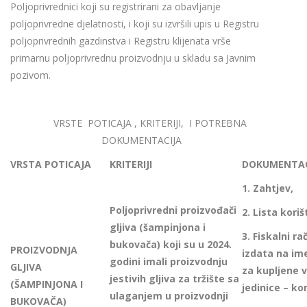
Poljoprivrednici koji su registrirani za obavljanje
poljoprivredne djelatnosti, i koji su izvršili upis u Registru
poljoprivrednih gazdinstva i Registru klijenata vrše
primarnu poljoprivrednu proizvodnju u skladu sa Javnim
pozivom.
VRSTE POTICAJA , KRITERIJI, I POTREBNA
DOKUMENTACIJA
VRSTA POTICAJA
KRITERIJI
DOKUMENTAC
1.
Zahtjev,
Poljoprivredni proizvođači
2.
Lista koriš
gljiva (šampinjona i
3.
Fiskalni ra
bukovača) koji su u 2024.
PROIZVODNJA
izdata na im
godini imali proizvodnju
GLJIVA
za kupljene 
jestivih gljiva za tržište sa
(ŠAMPINJONA I
jedinice – k
ulaganjem u proizvodnji
BUKOVAČA)