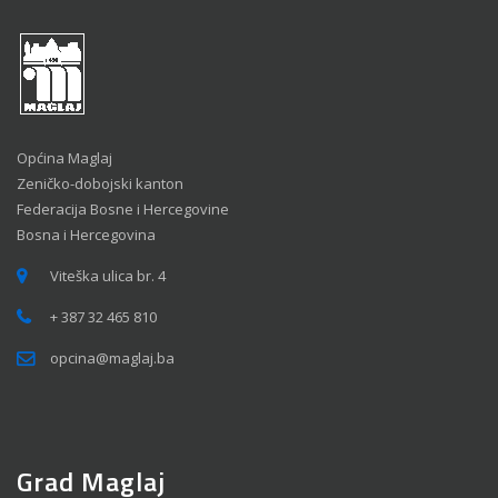
Općina Maglaj
Zeničko-dobojski kanton
Federacija Bosne i Hercegovine
Bosna i Hercegovina
Viteška ulica br. 4
+ 387 32 465 810
opcina@maglaj.ba
Grad Maglaj