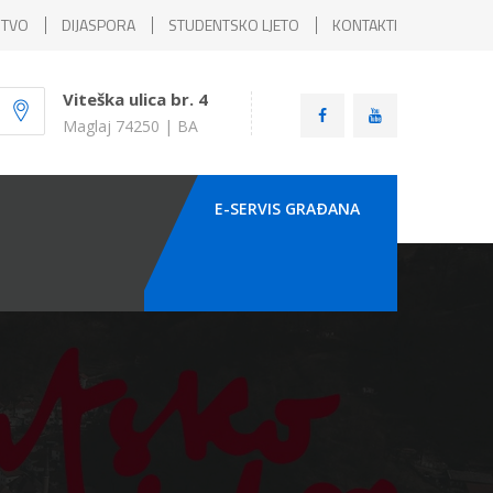
ŠTVO
DIJASPORA
STUDENTSKO LJETO
KONTAKTI
Viteška ulica br. 4
Maglaj 74250 | BA
E-SERVIS GRAÐANA