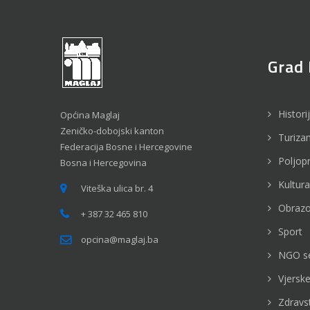
Grad 
Histori
Općina Maglaj
Zeničko-dobojski kanton
Turiza
Federacija Bosne i Hercegovine
Poljop
Bosna i Hercegovina
Kultura
Viteška ulica br. 4
Obrazo
+ 387 32 465 810
Sport
opcina@maglaj.ba
NGO s
Vjerske
Zdravs