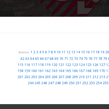
1
2
3
4
5
6
7
8
9
10
11
12
13
14
15
16
17
18
19
2
Stranice:
62
63
64
65
66
67
68
69
70
71
72
73
74
75
76
77
78
79
115
116
117
118
119
120
121
122
123
124
125
126
127
1
158
159
160
161
162
163
164
165
166
167
168
169
170
1
201
202
203
204
205
206
207
208
209
210
211
212
213
2
244
245
246
247
248
249
250
251
252
253
254
255