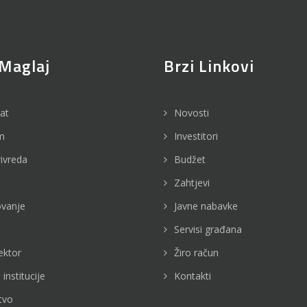
Maglaj
Brzi Linkovi
jat
Novosti
m
Investitori
rivreda
Budžet
Zahtjevi
vanje
Javne nabavke
Servisi građana
ektor
Žiro račun
 institucije
Kontakti
tvo