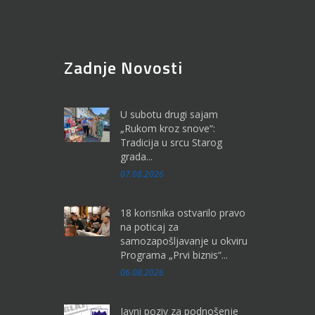
Zadnje Novosti
U subotu drugi sajam
„Rukom kroz snove“:
Tradicija u srcu Starog
grada...
07.08.2026
18 korisnika ostvarilo pravo
na poticaj za
samozapošljavanje u okviru
Programa „Prvi biznis“...
06.08.2026
Javni poziv za podnošenje