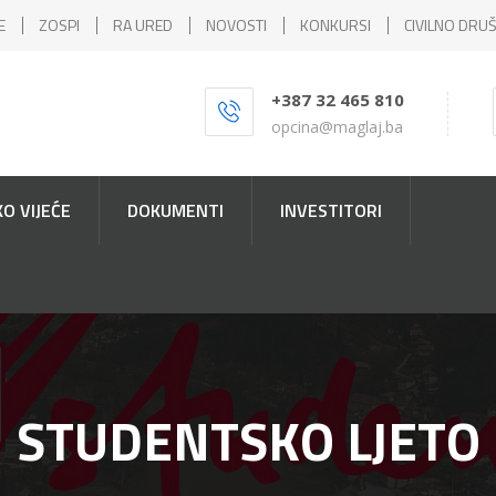
E
ZOSPI
RA URED
NOVOSTI
KONKURSI
CIVILNO DRU
+387 32 465 810
opcina@maglaj.ba
O VIJEĆE
DOKUMENTI
INVESTITORI
STUDENTSKO LJETO