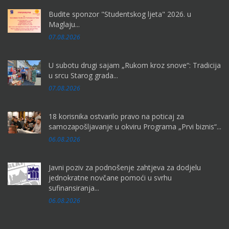
Budite sponzor "Studentskog ljeta" 2026. u
Maglaju...
07.08.2026
U subotu drugi sajam „Rukom kroz snove“: Tradicija
u srcu Starog grada...
07.08.2026
18 korisnika ostvarilo pravo na poticaj za
samozapošljavanje u okviru Programa „Prvi biznis“...
06.08.2026
Javni poziv za podnošenje zahtjeva za dodjelu
jednokratne novčane pomoći u svrhu
sufinansiranja...
06.08.2026