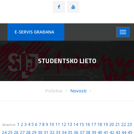
E-SERVIS GRAÐANA
STUDENTSKO LJETO
Početna
Novosti
1
2
3
4
5
6
7
8
9
10
11
12
13
14
15
16
17
18
19
20
21
22
23
Stranice:
24
25
26
27
28
29
30
31
32
33
34
35
36
37
38
39
40
41
42
43
44
45