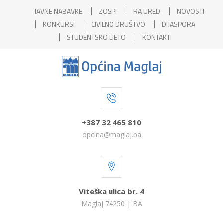
JAVNE NABAVKE
ZOSPI
RA URED
NOVOSTI
KONKURSI
CIVILNO DRUŠTVO
DIJASPORA
STUDENTSKO LJETO
KONTAKTI
+387 32 465 810
opcina@maglaj.ba
Viteška ulica br. 4
Maglaj 74250 | BA