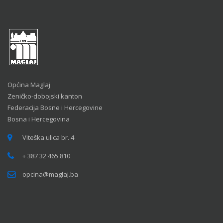
Općina Maglaj
Zeničko-dobojski kanton
Federacija Bosne i Hercegovine
Bosna i Hercegovina
Viteška ulica br. 4
+ 387 32 465 810
opcina@maglaj.ba