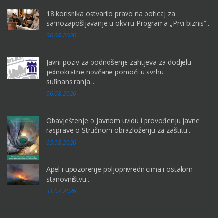
18 korisnika ostvarilo pravo na poticaj za
samozapošljavanje u okviru Programa „Prvi biznis“...
06.08.2026
Javni poziv za podnošenje zahtjeva za dodjelu
jednokratne novčane pomoći u svrhu
sufinansiranja...
06.08.2026
Obavještenje o Javnom uvidu i provođenju javne
rasprave o Stručnom obrazloženju za zaštitu...
05.08.2026
Apel i upozorenje poljoprivrednicima i ostalom
stanovništvu...
31.07.2026