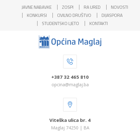
JAVNE NABAVKE
ZOSPI
RA URED
NOVOSTI
KONKURSI
CIVILNO DRUŠTVO
DIJASPORA
STUDENTSKO LJETO
KONTAKTI
+387 32 465 810
opcina@maglaj.ba
Viteška ulica br. 4
Maglaj 74250 | BA