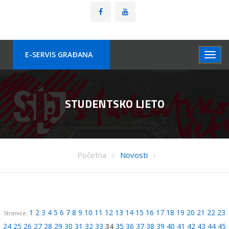
E-SERVIS GRAÐANA
STUDENTSKO LJETO
Početna
Novosti
1
2
3
4
5
6
7
8
9
10
11
12
13
14
15
16
17
18
19
20
21
22
23
Stranice:
24
25
26
27
28
29
30
31
32
33
34
35
36
37
38
39
40
41
42
43
44
45