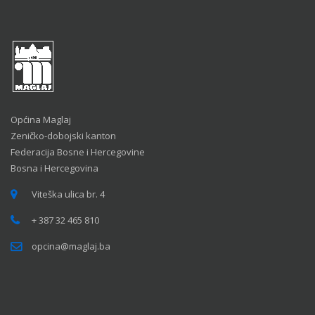
Općina Maglaj
Zeničko-dobojski kanton
Federacija Bosne i Hercegovine
Bosna i Hercegovina
Viteška ulica br. 4
+ 387 32 465 810
opcina@maglaj.ba