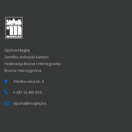
Općina Maglaj
Zeničko-dobojski kanton
Federacija Bosne i Hercegovine
Bosna i Hercegovina
Viteška ulica br. 4
+ 387 32 465 810
opcina@maglaj.ba