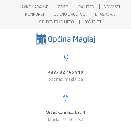
JAVNE NABAVKE
ZOSPI
RA URED
NOVOSTI
KONKURSI
CIVILNO DRUŠTVO
DIJASPORA
STUDENTSKO LJETO
KONTAKTI
+387 32 465 810
opcina@maglaj.ba
Viteška ulica br. 4
Maglaj 74250 | BA