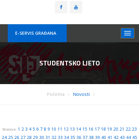
E-SERVIS GRAÐANA
STUDENTSKO LJETO
Početna
Novosti
1
2
3
4
5
6
7
8
9
10
11
12
13
14
15
16
17
18
19
20
21
22
23
Stranice:
24
25
26
27
28
29
30
31
32
33
34
35
36
37
38
39
40
41
42
43
44
45