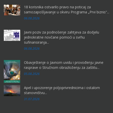
18 korisnika ostvarilo pravo na poticaj za
samozapošljavanje u okviru Programa „Prvi biznis“...
06.08.2026
Javni poziv za podnošenje zahtjeva za dodjelu
jednokratne novčane pomoći u svrhu
sufinansiranja...
06.08.2026
Obavještenje o Javnom uvidu i provođenju javne
rasprave o Stručnom obrazloženju za zaštitu...
05.08.2026
Apel i upozorenje poljoprivrednicima i ostalom
stanovništvu...
31.07.2026