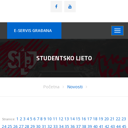
E-SERVIS GRAÐANA
STUDENTSKO LJETO
Početna
Novosti
1
2
3
4
5
6
7
8
9
10
11
12
13
14
15
16
17
18
19
20
21
22
23
Stranice:
24
25
26
27
28
29
30
31
32
33
34
35
36
37
38
39
40
41
42
43
44
45