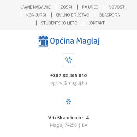
JAVNE NABAVKE
ZOSPI
RA URED
NOVOSTI
KONKURSI
CIVILNO DRUŠTVO
DIJASPORA
STUDENTSKO LJETO
KONTAKTI
+387 32 465 810
opcina@maglaj.ba
Viteška ulica br. 4
Maglaj 74250 | BA