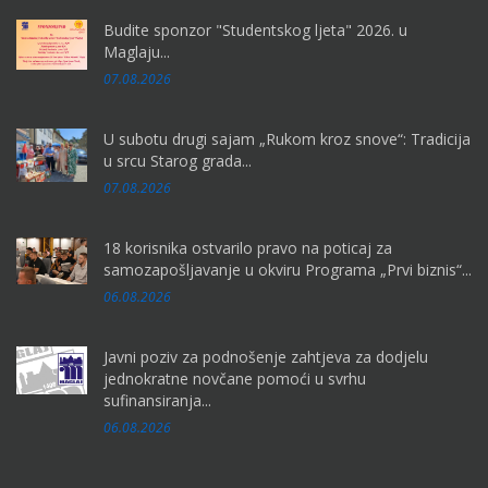
Budite sponzor "Studentskog ljeta" 2026. u
Maglaju...
07.08.2026
U subotu drugi sajam „Rukom kroz snove“: Tradicija
u srcu Starog grada...
07.08.2026
18 korisnika ostvarilo pravo na poticaj za
samozapošljavanje u okviru Programa „Prvi biznis“...
06.08.2026
Javni poziv za podnošenje zahtjeva za dodjelu
jednokratne novčane pomoći u svrhu
sufinansiranja...
06.08.2026