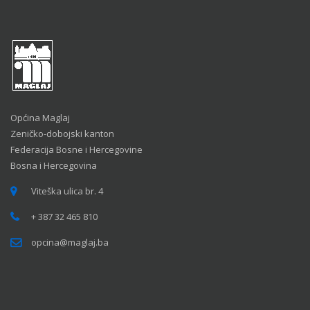
Općina Maglaj
Zeničko-dobojski kanton
Federacija Bosne i Hercegovine
Bosna i Hercegovina
Viteška ulica br. 4
+ 387 32 465 810
opcina@maglaj.ba