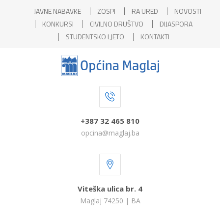
JAVNE NABAVKE
ZOSPI
RA URED
NOVOSTI
KONKURSI
CIVILNO DRUŠTVO
DIJASPORA
STUDENTSKO LJETO
KONTAKTI
+387 32 465 810
opcina@maglaj.ba
Viteška ulica br. 4
Maglaj 74250 | BA