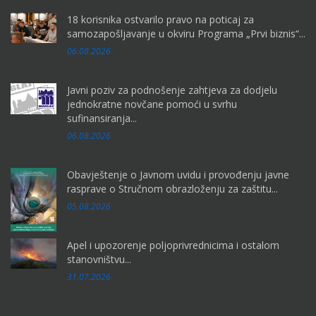
18 korisnika ostvarilo pravo na poticaj za
samozapošljavanje u okviru Programa „Prvi biznis“...
06.08.2026
Javni poziv za podnošenje zahtjeva za dodjelu
jednokratne novčane pomoći u svrhu
sufinansiranja...
06.08.2026
Obavještenje o Javnom uvidu i provođenju javne
rasprave o Stručnom obrazloženju za zaštitu...
05.08.2026
Apel i upozorenje poljoprivrednicima i ostalom
stanovništvu...
31.07.2026