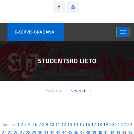
E-SERVIS GRAÐANA
STUDENTSKO LJETO
Početna
Novosti
1
2
3
4
5
6
7
8
9
10
11
12
13
14
15
16
17
18
19
20
21
22
23
Stranice:
24
25
26
27
28
29
30
31
32
33
34
35
36
37
38
39
40
41
42
43
44
45