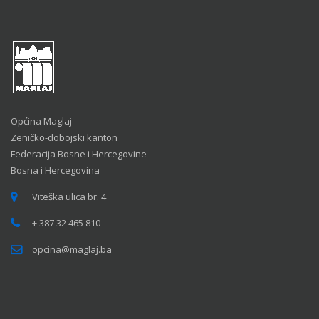
Općina Maglaj
Zeničko-dobojski kanton
Federacija Bosne i Hercegovine
Bosna i Hercegovina
Viteška ulica br. 4
+ 387 32 465 810
opcina@maglaj.ba