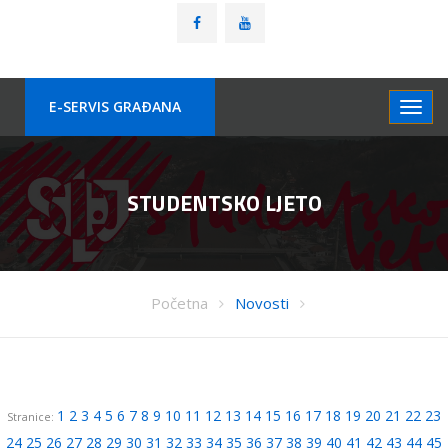
E-SERVIS GRAÐANA
STUDENTSKO LJETO
Početna
Novosti
1
2
3
4
5
6
7
8
9
10
11
12
13
14
15
16
17
18
19
20
21
22
23
Stranice:
24
25
26
27
28
29
30
31
32
33
34
35
36
37
38
39
40
41
42
43
44
45