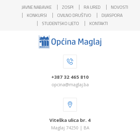
JAVNE NABAVKE
ZOSPI
RA URED
NOVOSTI
KONKURSI
CIVILNO DRUŠTVO
DIJASPORA
STUDENTSKO LJETO
KONTAKTI
+387 32 465 810
opcina@maglaj.ba
Viteška ulica br. 4
Maglaj 74250 | BA