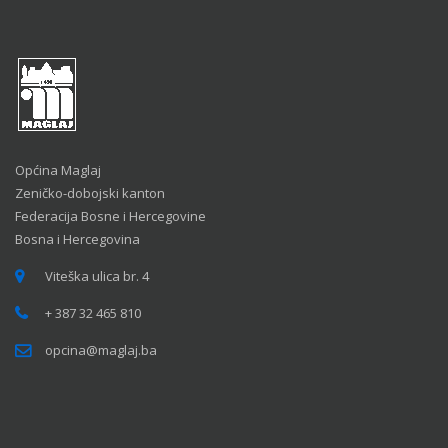
Općina Maglaj
Zeničko-dobojski kanton
Federacija Bosne i Hercegovine
Bosna i Hercegovina
Viteška ulica br. 4
+ 387 32 465 810
opcina@maglaj.ba