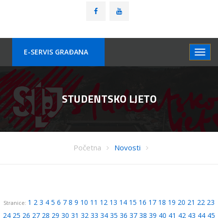
E-SERVIS GRAÐANA
STUDENTSKO LJETO
Početna
Novosti
1
2
3
4
5
6
7
8
9
10
11
12
13
14
15
16
17
18
19
20
21
22
23
Stranice:
24
25
26
27
28
29
30
31
32
33
34
35
36
37
38
39
40
41
42
43
44
45