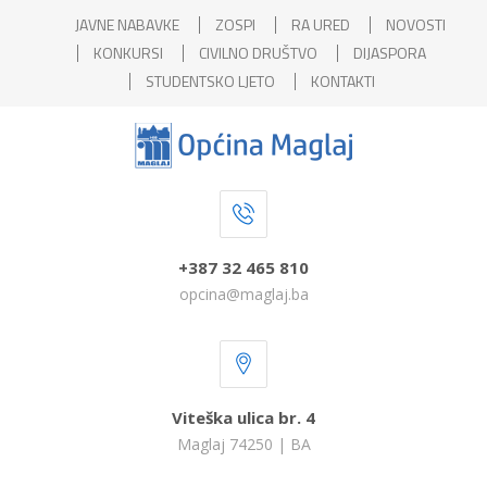
JAVNE NABAVKE
ZOSPI
RA URED
NOVOSTI
KONKURSI
CIVILNO DRUŠTVO
DIJASPORA
STUDENTSKO LJETO
KONTAKTI
+387 32 465 810
opcina@maglaj.ba
Viteška ulica br. 4
Maglaj 74250 | BA