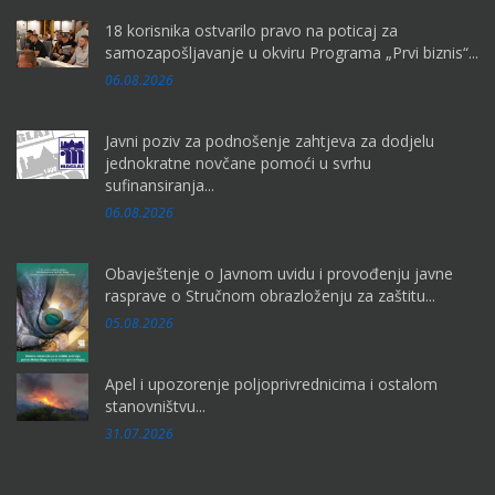
18 korisnika ostvarilo pravo na poticaj za
samozapošljavanje u okviru Programa „Prvi biznis“...
06.08.2026
Javni poziv za podnošenje zahtjeva za dodjelu
jednokratne novčane pomoći u svrhu
sufinansiranja...
06.08.2026
Obavještenje o Javnom uvidu i provođenju javne
rasprave o Stručnom obrazloženju za zaštitu...
05.08.2026
Apel i upozorenje poljoprivrednicima i ostalom
stanovništvu...
31.07.2026