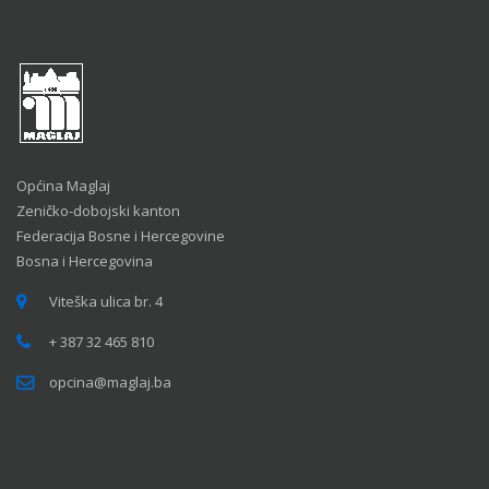
Općina Maglaj
Zeničko-dobojski kanton
Federacija Bosne i Hercegovine
Bosna i Hercegovina
Viteška ulica br. 4
+ 387 32 465 810
opcina@maglaj.ba