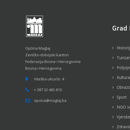
Grad 
Histori
Općina Maglaj
Zeničko-dobojski kanton
Turiza
Federacija Bosne i Hercegovine
Poljop
Bosna i Hercegovina
Kultura
Viteška ulica br. 4
Obrazo
+ 387 32 465 810
Sport
opcina@maglaj.ba
NGO s
Vjerske
Zdravs