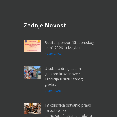
Zadnje Novosti
Budite sponzor "Studentskog
ljeta" 2026. u Maglaju...
07.08.2026
U subotu drugi sajam
„Rukom kroz snove“:
Tradicija u srcu Starog
grada...
07.08.2026
18 korisnika ostvarilo pravo
na poticaj za
samozapošljavanje u okviru