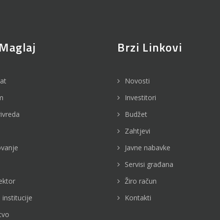
Maglaj
Brzi Linkovi
jat
Novosti
m
Investitori
rivreda
Budžet
Zahtjevi
vanje
Javne nabavke
Servisi građana
ektor
Žiro račun
 institucije
Kontakti
tvo