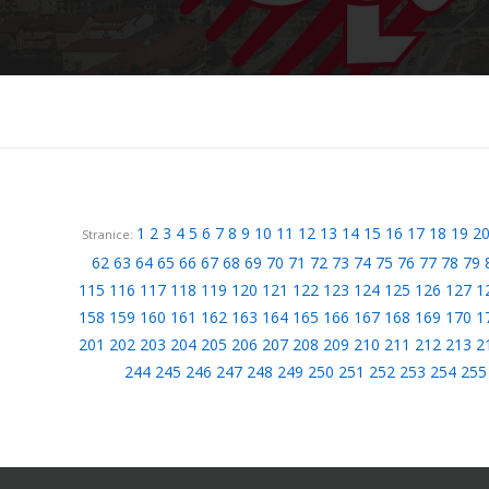
1
2
3
4
5
6
7
8
9
10
11
12
13
14
15
16
17
18
19
2
Stranice:
62
63
64
65
66
67
68
69
70
71
72
73
74
75
76
77
78
79
115
116
117
118
119
120
121
122
123
124
125
126
127
1
158
159
160
161
162
163
164
165
166
167
168
169
170
1
201
202
203
204
205
206
207
208
209
210
211
212
213
2
244
245
246
247
248
249
250
251
252
253
254
255