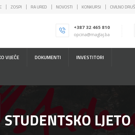
E
ZOSPI
RA URED
NOVOSTI
KONKURSI
CIVILNO DRU
+387 32 465 810
opcina@maglaj.ba
O VIJEĆE
DOKUMENTI
INVESTITORI
STUDENTSKO LJETO