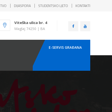
ŠTVO
DIJASPORA
STUDENTSKO LJETO
KONTAKTI
Viteška ulica br. 4
Maglaj 74250 | BA
E-SERVIS GRAÐANA