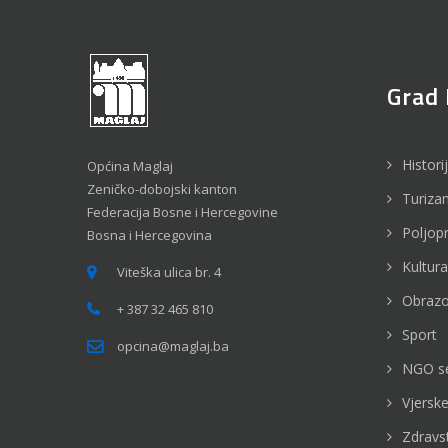
Grad 
Histori
Općina Maglaj
Zeničko-dobojski kanton
Turiza
Federacija Bosne i Hercegovine
Poljop
Bosna i Hercegovina
Kultura
Viteška ulica br. 4
Obrazo
+ 387 32 465 810
Sport
opcina@maglaj.ba
NGO s
Vjerske
Zdravs