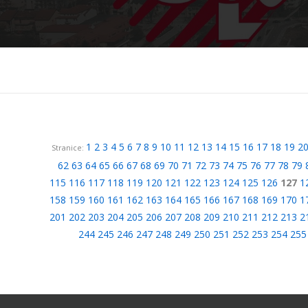
1
2
3
4
5
6
7
8
9
10
11
12
13
14
15
16
17
18
19
2
Stranice:
62
63
64
65
66
67
68
69
70
71
72
73
74
75
76
77
78
79
115
116
117
118
119
120
121
122
123
124
125
126
127
1
158
159
160
161
162
163
164
165
166
167
168
169
170
1
201
202
203
204
205
206
207
208
209
210
211
212
213
2
244
245
246
247
248
249
250
251
252
253
254
255