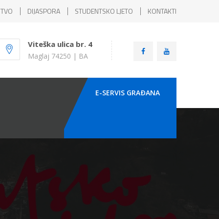
ŠTVO
DIJASPORA
STUDENTSKO LJETO
KONTAKTI
Viteška ulica br. 4
Maglaj 74250 | BA
E-SERVIS GRAÐANA