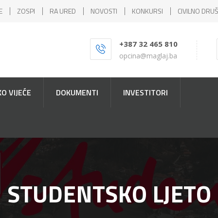
E
ZOSPI
RA URED
NOVOSTI
KONKURSI
CIVILNO DRU
+387 32 465 810
opcina@maglaj.ba
O VIJEĆE
DOKUMENTI
INVESTITORI
STUDENTSKO LJETO