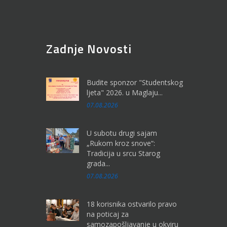
Zadnje Novosti
Budite sponzor "Studentskog
ljeta" 2026. u Maglaju...
07.08.2026
U subotu drugi sajam
„Rukom kroz snove“:
Tradicija u srcu Starog
grada...
07.08.2026
18 korisnika ostvarilo pravo
na poticaj za
samozapošljavanje u okviru