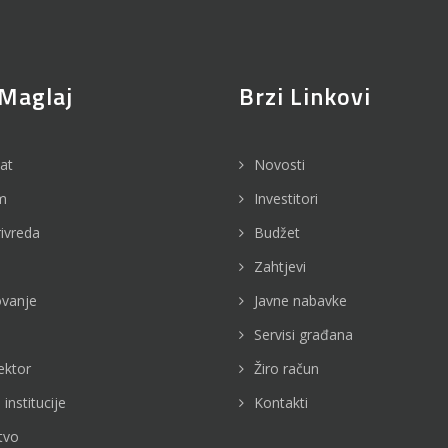
Maglaj
Brzi Linkovi
jat
Novosti
m
Investitori
rivreda
Budžet
Zahtjevi
vanje
Javne nabavke
Servisi građana
ektor
Žiro račun
 institucije
Kontakti
tvo