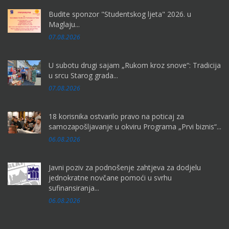
Budite sponzor "Studentskog ljeta" 2026. u
Maglaju...
07.08.2026
U subotu drugi sajam „Rukom kroz snove“: Tradicija
u srcu Starog grada...
07.08.2026
18 korisnika ostvarilo pravo na poticaj za
samozapošljavanje u okviru Programa „Prvi biznis“...
06.08.2026
Javni poziv za podnošenje zahtjeva za dodjelu
jednokratne novčane pomoći u svrhu
sufinansiranja...
06.08.2026