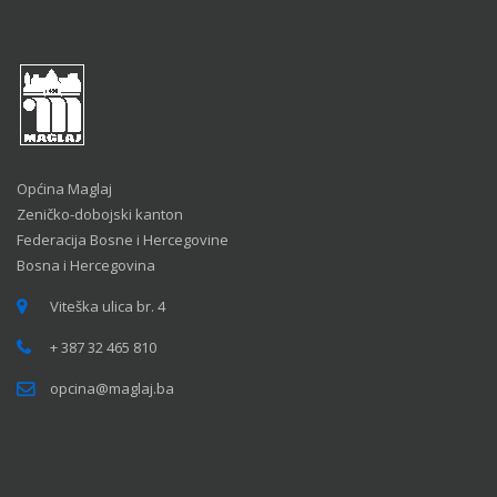
Općina Maglaj
Zeničko-dobojski kanton
Federacija Bosne i Hercegovine
Bosna i Hercegovina
Viteška ulica br. 4
+ 387 32 465 810
opcina@maglaj.ba