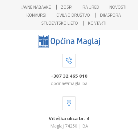
JAVNE NABAVKE
ZOSPI
RA URED
NOVOSTI
KONKURSI
CIVILNO DRUŠTVO
DIJASPORA
STUDENTSKO LJETO
KONTAKTI
+387 32 465 810
opcina@maglaj.ba
Viteška ulica br. 4
Maglaj 74250 | BA