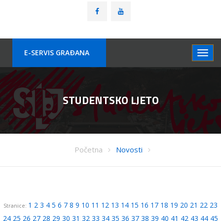
E-SERVIS GRAÐANA
STUDENTSKO LJETO
Početna
Novosti
1
2
3
4
5
6
7
8
9
10
11
12
13
14
15
16
17
18
19
20
21
22
23
Stranice:
24
25
26
27
28
29
30
31
32
33
34
35
36
37
38
39
40
41
42
43
44
45