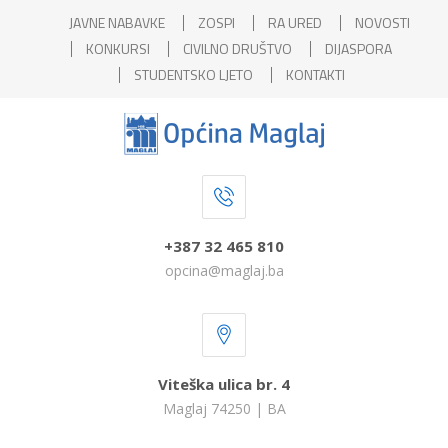
JAVNE NABAVKE
ZOSPI
RA URED
NOVOSTI
KONKURSI
CIVILNO DRUŠTVO
DIJASPORA
STUDENTSKO LJETO
KONTAKTI
+387 32 465 810
opcina@maglaj.ba
Viteška ulica br. 4
Maglaj 74250 | BA