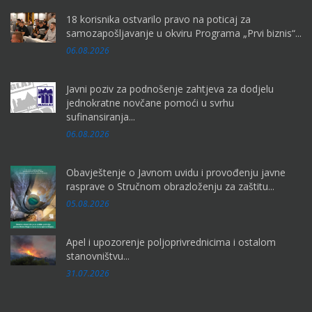
18 korisnika ostvarilo pravo na poticaj za
samozapošljavanje u okviru Programa „Prvi biznis“...
06.08.2026
Javni poziv za podnošenje zahtjeva za dodjelu
jednokratne novčane pomoći u svrhu
sufinansiranja...
06.08.2026
Obavještenje o Javnom uvidu i provođenju javne
rasprave o Stručnom obrazloženju za zaštitu...
05.08.2026
Apel i upozorenje poljoprivrednicima i ostalom
stanovništvu...
31.07.2026