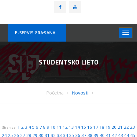
E-SERVIS GRAÐANA
STUDENTSKO LJETO
Početna
Novosti
1
2
3
4
5
6
7
8
9
10
11
12
13
14
15
16
17
18
19
20
21
22
23
Stranice:
24
25
26
27
28
29
30
31
32
33
34
35
36
37
38
39
40
41
42
43
44
45