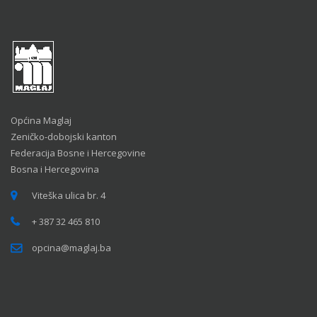
Općina Maglaj
Zeničko-dobojski kanton
Federacija Bosne i Hercegovine
Bosna i Hercegovina
Viteška ulica br. 4
+ 387 32 465 810
opcina@maglaj.ba