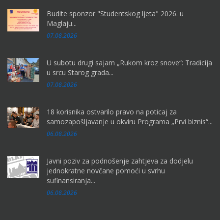
Budite sponzor "Studentskog ljeta" 2026. u
Maglaju...
07.08.2026
U subotu drugi sajam „Rukom kroz snove“: Tradicija
u srcu Starog grada...
07.08.2026
18 korisnika ostvarilo pravo na poticaj za
samozapošljavanje u okviru Programa „Prvi biznis“...
06.08.2026
Javni poziv za podnošenje zahtjeva za dodjelu
jednokratne novčane pomoći u svrhu
sufinansiranja...
06.08.2026