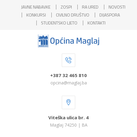
JAVNE NABAVKE
ZOSPI
RA URED
NOVOSTI
KONKURSI
CIVILNO DRUŠTVO
DIJASPORA
STUDENTSKO LJETO
KONTAKTI
+387 32 465 810
opcina@maglaj.ba
Viteška ulica br. 4
Maglaj 74250 | BA