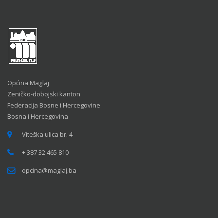
Općina Maglaj
Zeničko-dobojski kanton
Federacija Bosne i Hercegovine
Bosna i Hercegovina
Viteška ulica br. 4
+ 387 32 465 810
opcina@maglaj.ba