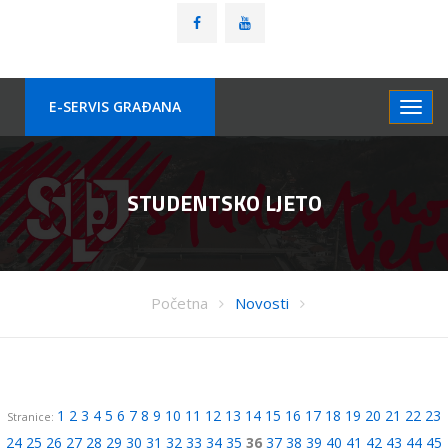
E-SERVIS GRAÐANA
STUDENTSKO LJETO
Početna
Novosti
1
2
3
4
5
6
7
8
9
10
11
12
13
14
15
16
17
18
19
20
21
22
23
Stranice:
24
25
26
27
28
29
30
31
32
33
34
35
36
37
38
39
40
41
42
43
44
45