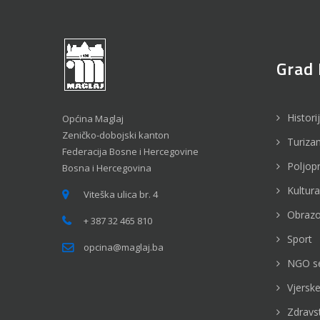
Grad 
Histori
Općina Maglaj
Zeničko-dobojski kanton
Turiza
Federacija Bosne i Hercegovine
Poljop
Bosna i Hercegovina
Kultura
Viteška ulica br. 4
Obrazo
+ 387 32 465 810
Sport
opcina@maglaj.ba
NGO s
Vjerske
Zdravs