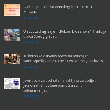
Budite sponzor "Studentskog ljeta" 2026. u
Maglaju...
07.08.2026
U subotu drugi sajam „Rukom kroz snove“: Tradicija
u srcu Starog grada...
07.08.2026
18 korisnika ostvarilo pravo na poticaj za
samozapošljavanje u okviru Programa „Prvi biznis“...
06.08.2026
Javni poziv za podnošenje zahtjeva za dodjelu
jednokratne novčane pomoći u svrhu
sufinansiranja...
06.08.2026