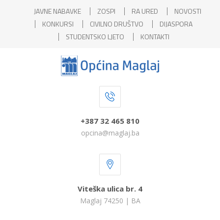
JAVNE NABAVKE
ZOSPI
RA URED
NOVOSTI
KONKURSI
CIVILNO DRUŠTVO
DIJASPORA
STUDENTSKO LJETO
KONTAKTI
+387 32 465 810
opcina@maglaj.ba
Viteška ulica br. 4
Maglaj 74250 | BA