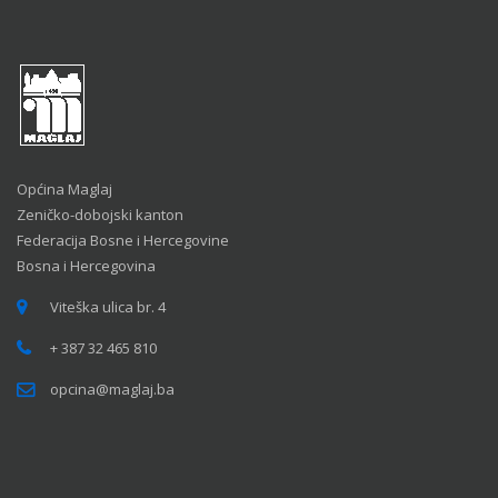
Općina Maglaj
Zeničko-dobojski kanton
Federacija Bosne i Hercegovine
Bosna i Hercegovina
Viteška ulica br. 4
+ 387 32 465 810
opcina@maglaj.ba