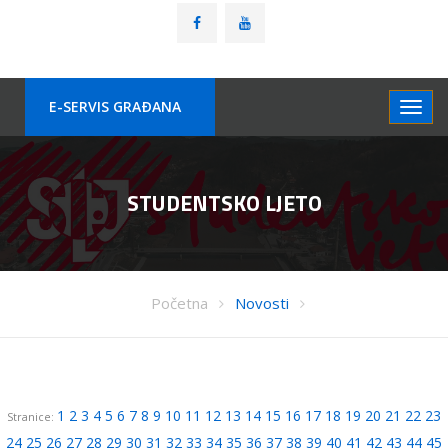
E-SERVIS GRAÐANA
STUDENTSKO LJETO
Početna
Novosti
1
2
3
4
5
6
7
8
9
10
11
12
13
14
15
16
17
18
19
20
21
22
23
Stranice:
24
25
26
27
28
29
30
31
32
33
34
35
36
37
38
39
40
41
42
43
44
45