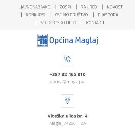
JAVNE NABAVKE
ZOSPI
RA URED
NOVOSTI
KONKURSI
CIVILNO DRUŠTVO
DIJASPORA
STUDENTSKO LJETO
KONTAKTI
+387 32 465 810
opcina@maglaj.ba
Viteška ulica br. 4
Maglaj 74250 | BA