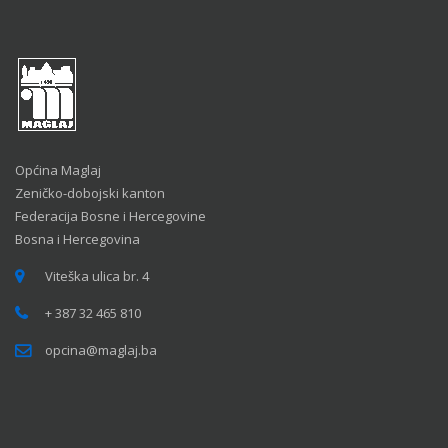
Općina Maglaj
Zeničko-dobojski kanton
Federacija Bosne i Hercegovine
Bosna i Hercegovina
Viteška ulica br. 4
+ 387 32 465 810
opcina@maglaj.ba