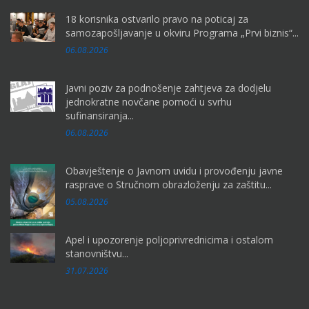
18 korisnika ostvarilo pravo na poticaj za
samozapošljavanje u okviru Programa „Prvi biznis“...
06.08.2026
Javni poziv za podnošenje zahtjeva za dodjelu
jednokratne novčane pomoći u svrhu
sufinansiranja...
06.08.2026
Obavještenje o Javnom uvidu i provođenju javne
rasprave o Stručnom obrazloženju za zaštitu...
05.08.2026
Apel i upozorenje poljoprivrednicima i ostalom
stanovništvu...
31.07.2026