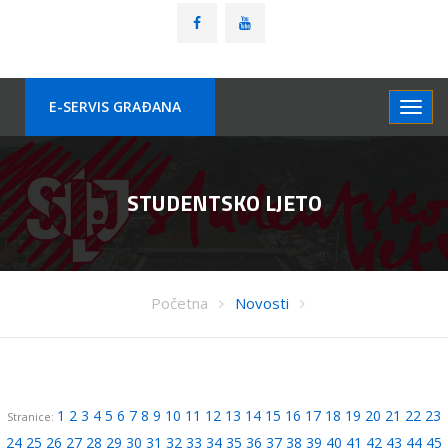
E-SERVIS GRAÐANA
STUDENTSKO LJETO
Početna
Novosti
1
2
3
4
5
6
7
8
9
10
11
12
13
14
15
16
17
18
19
20
21
22
23
Stranice:
24
25
26
27
28
29
30
31
32
33
34
35
36
37
38
39
40
41
42
43
44
45