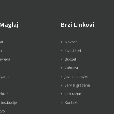
Maglaj
Brzi Linkovi
jat
Novosti
m
Investitori
rivreda
Budžet
Zahtjevi
vanje
Javne nabavke
Servisi građana
ektor
Žiro račun
 institucije
Kontakti
tvo