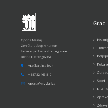
Grad 
Histori
Općina Maglaj
Zeničko-dobojski kanton
Turiza
Federacija Bosne i Hercegovine
Poljop
Bosna i Hercegovina
Kultura
Viteška ulica br. 4
Obrazo
+ 387 32 465 810
Sport
opcina@maglaj.ba
NGO s
Vjerske
Zdravs