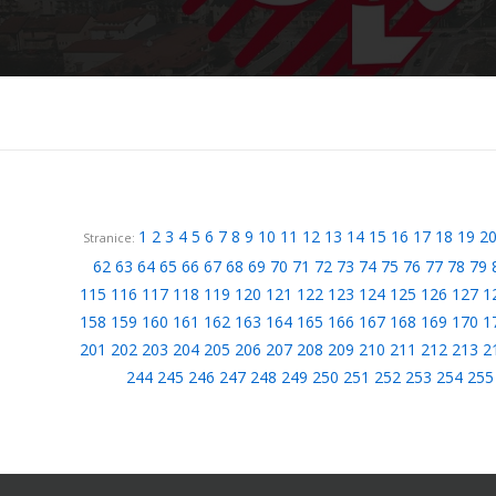
1
2
3
4
5
6
7
8
9
10
11
12
13
14
15
16
17
18
19
2
Stranice:
62
63
64
65
66
67
68
69
70
71
72
73
74
75
76
77
78
79
115
116
117
118
119
120
121
122
123
124
125
126
127
1
158
159
160
161
162
163
164
165
166
167
168
169
170
1
201
202
203
204
205
206
207
208
209
210
211
212
213
2
244
245
246
247
248
249
250
251
252
253
254
255