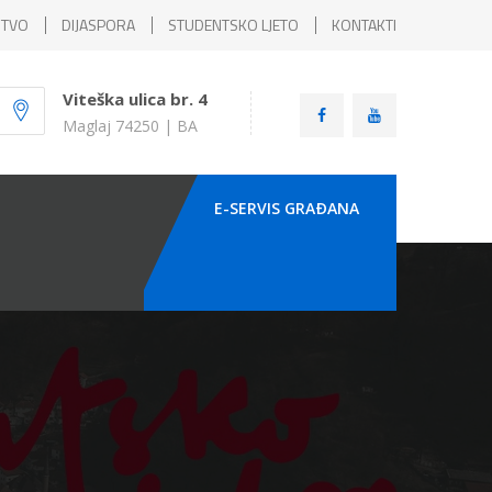
ŠTVO
DIJASPORA
STUDENTSKO LJETO
KONTAKTI
Viteška ulica br. 4
Maglaj 74250 | BA
E-SERVIS GRAÐANA