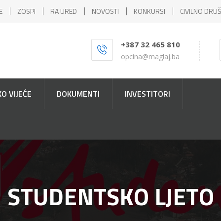
E
ZOSPI
RA URED
NOVOSTI
KONKURSI
CIVILNO DRU
+387 32 465 810
opcina@maglaj.ba
O VIJEĆE
DOKUMENTI
INVESTITORI
STUDENTSKO LJETO