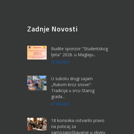
Zadnje Novosti
Budite sponzor "Studentskog
ljeta" 2026. u Maglaju...
07.08.2026
U subotu drugi sajam
„Rukom kroz snove“:
Tradicija u srcu Starog
grada...
07.08.2026
18 korisnika ostvarilo pravo
na poticaj za
samozapošljavanje u okviru