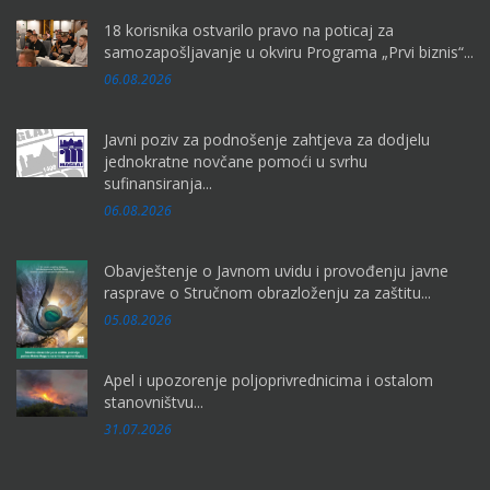
18 korisnika ostvarilo pravo na poticaj za
samozapošljavanje u okviru Programa „Prvi biznis“...
06.08.2026
Javni poziv za podnošenje zahtjeva za dodjelu
jednokratne novčane pomoći u svrhu
sufinansiranja...
06.08.2026
Obavještenje o Javnom uvidu i provođenju javne
rasprave o Stručnom obrazloženju za zaštitu...
05.08.2026
Apel i upozorenje poljoprivrednicima i ostalom
stanovništvu...
31.07.2026