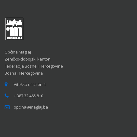
Općina Maglaj
Zeničko-dobojski kanton
Federacija Bosne i Hercegovine
Bosna i Hercegovina
Viteška ulica br. 4
+ 387 32 465 810
opcina@maglaj.ba