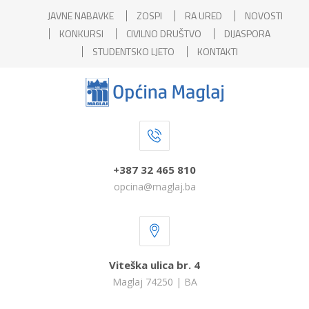
JAVNE NABAVKE
ZOSPI
RA URED
NOVOSTI
KONKURSI
CIVILNO DRUŠTVO
DIJASPORA
STUDENTSKO LJETO
KONTAKTI
+387 32 465 810
opcina@maglaj.ba
Viteška ulica br. 4
Maglaj 74250 | BA