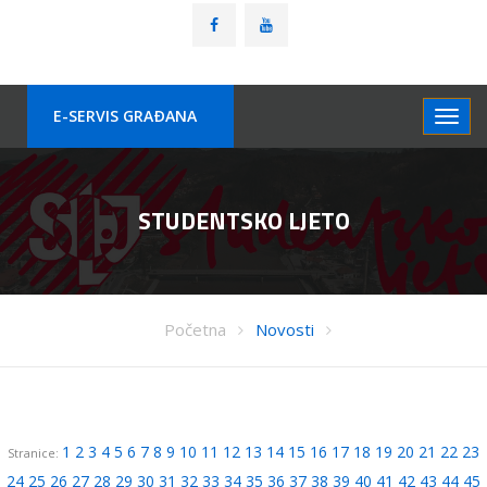
E-SERVIS GRAÐANA
STUDENTSKO LJETO
Početna
Novosti
1
2
3
4
5
6
7
8
9
10
11
12
13
14
15
16
17
18
19
20
21
22
23
Stranice:
24
25
26
27
28
29
30
31
32
33
34
35
36
37
38
39
40
41
42
43
44
45