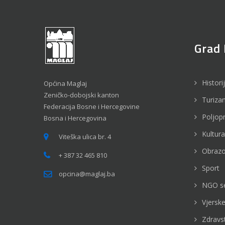
Grad 
Histori
Općina Maglaj
Zeničko-dobojski kanton
Turiza
Federacija Bosne i Hercegovine
Poljop
Bosna i Hercegovina
Kultura
Viteška ulica br. 4
Obrazo
+ 387 32 465 810
Sport
opcina@maglaj.ba
NGO s
Vjerske
Zdravs