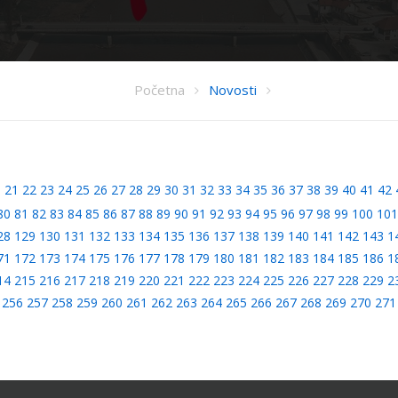
Početna
Novosti
0
21
22
23
24
25
26
27
28
29
30
31
32
33
34
35
36
37
38
39
40
41
42
80
81
82
83
84
85
86
87
88
89
90
91
92
93
94
95
96
97
98
99
100
101
28
129
130
131
132
133
134
135
136
137
138
139
140
141
142
143
1
71
172
173
174
175
176
177
178
179
180
181
182
183
184
185
186
1
14
215
216
217
218
219
220
221
222
223
224
225
226
227
228
229
2
256
257
258
259
260
261
262
263
264
265
266
267
268
269
270
271