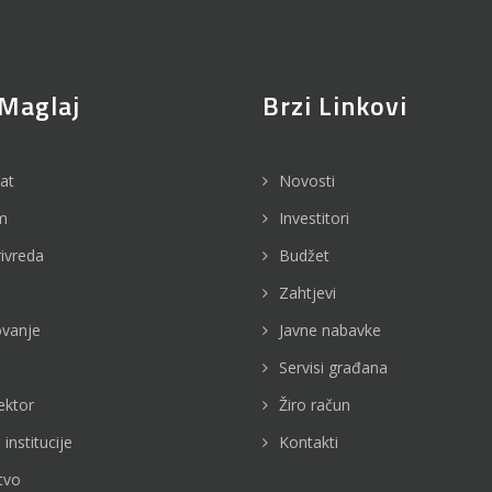
Maglaj
Brzi Linkovi
jat
Novosti
m
Investitori
rivreda
Budžet
Zahtjevi
vanje
Javne nabavke
Servisi građana
ektor
Žiro račun
 institucije
Kontakti
tvo