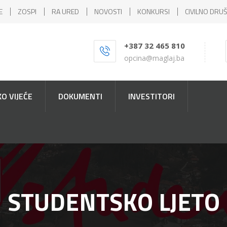
E
ZOSPI
RA URED
NOVOSTI
KONKURSI
CIVILNO DRU
+387 32 465 810
opcina@maglaj.ba
O VIJEĆE
DOKUMENTI
INVESTITORI
STUDENTSKO LJETO