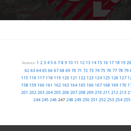
1
2
3
4
5
6
7
8
9
10
11
12
13
14
15
16
17
18
19
2
Stranice:
62
63
64
65
66
67
68
69
70
71
72
73
74
75
76
77
78
79
115
116
117
118
119
120
121
122
123
124
125
126
127
1
158
159
160
161
162
163
164
165
166
167
168
169
170
1
201
202
203
204
205
206
207
208
209
210
211
212
213
2
244
245
246
247
248
249
250
251
252
253
254
255