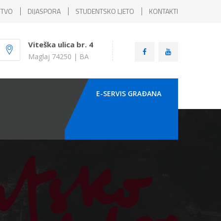
ŠTVO
DIJASPORA
STUDENTSKO LJETO
KONTAKTI
Viteška ulica br. 4
Maglaj 74250 | BA
E-SERVIS GRAÐANA