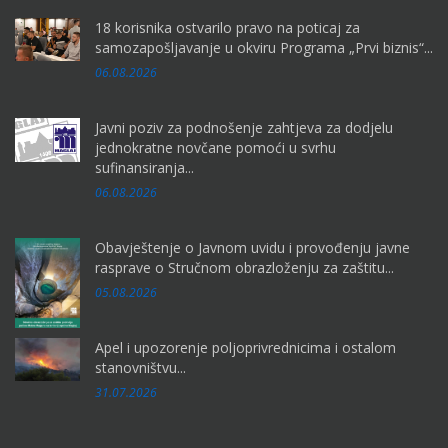
18 korisnika ostvarilo pravo na poticaj za
samozapošljavanje u okviru Programa „Prvi biznis“...
06.08.2026
Javni poziv za podnošenje zahtjeva za dodjelu
jednokratne novčane pomoći u svrhu
sufinansiranja...
06.08.2026
Obavještenje o Javnom uvidu i provođenju javne
rasprave o Stručnom obrazloženju za zaštitu...
05.08.2026
Apel i upozorenje poljoprivrednicima i ostalom
stanovništvu...
31.07.2026