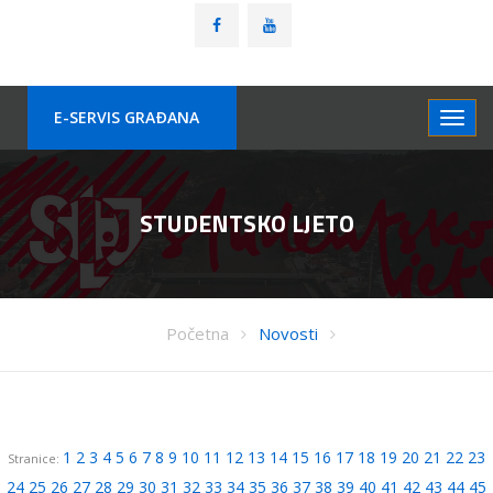
E-SERVIS GRAÐANA
STUDENTSKO LJETO
Početna
Novosti
1
2
3
4
5
6
7
8
9
10
11
12
13
14
15
16
17
18
19
20
21
22
23
Stranice:
24
25
26
27
28
29
30
31
32
33
34
35
36
37
38
39
40
41
42
43
44
45