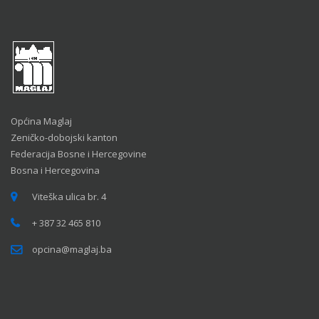
Općina Maglaj
Zeničko-dobojski kanton
Federacija Bosne i Hercegovine
Bosna i Hercegovina
Viteška ulica br. 4
+ 387 32 465 810
opcina@maglaj.ba