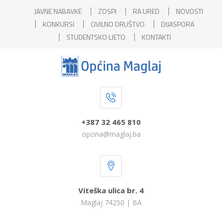
JAVNE NABAVKE
ZOSPI
RA URED
NOVOSTI
KONKURSI
CIVILNO DRUŠTVO
DIJASPORA
STUDENTSKO LJETO
KONTAKTI
+387 32 465 810
opcina@maglaj.ba
Viteška ulica br. 4
Maglaj 74250 | BA