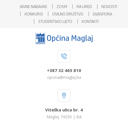
JAVNE NABAVKE
ZOSPI
RA URED
NOVOSTI
KONKURSI
CIVILNO DRUŠTVO
DIJASPORA
STUDENTSKO LJETO
KONTAKTI
+387 32 465 810
opcina@maglaj.ba
Viteška ulica br. 4
Maglaj 74250 | BA