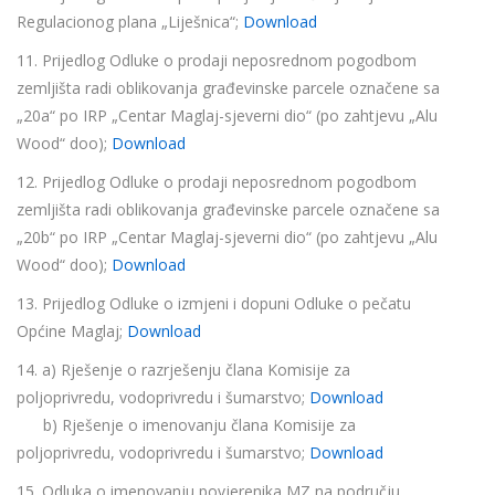
Regulacionog plana „Liješnica“;
Download
11. Prijedlog Odluke o prodaji neposrednom pogodbom
zemljišta radi oblikovanja građevinske parcele označene sa
„20a“ po IRP „Centar Maglaj-sjeverni dio“ (po zahtjevu „Alu
Wood“ doo);
Download
12. Prijedlog Odluke o prodaji neposrednom pogodbom
zemljišta radi oblikovanja građevinske parcele označene sa
„20b“ po IRP „Centar Maglaj-sjeverni dio“ (po zahtjevu „Alu
Wood“ doo);
Download
13. Prijedlog Odluke o izmjeni i dopuni Odluke o pečatu
Općine Maglaj;
Download
14. a) Rješenje o razrješenju člana Komisije za
poljoprivredu, vodoprivredu i šumarstvo;
Download
b) Rješenje o imenovanju člana Komisije za
poljoprivredu, vodoprivredu i šumarstvo;
Download
15. Odluka o imenovanju povjerenika MZ na području