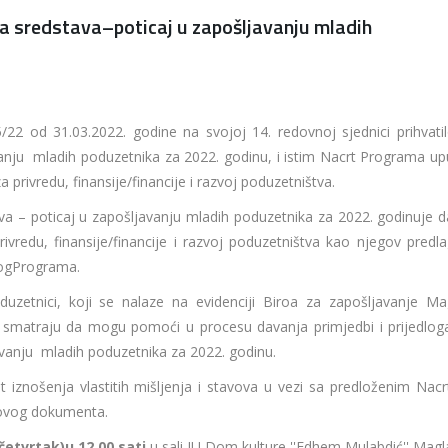
a sredstava–poticaj u zapošljavanju mladih
22 od 31.03.2022. godine na svojoj 14. redovnoj sjednici prihvatil
nju mladih poduzetnika za 2022. godinu, i istim Nacrt Programa upu
 privredu, finansije/financije i razvoj poduzetništva.
va – poticaj u zapošljavanju mladih poduzetnika za 2022. godinuje d
vredu, finansije/financije i razvoj poduzetništva kao njegov predla
logPrograma.
uzetnici, koji se nalaze na evidenciji Biroa za zapošljavanje Mag
i smatraju da mogu pomoći u procesu davanja primjedbi i prijedlog
vanju mladih poduzetnika za 2022. godinu.
iznošenja vlastitih mišljenja i stavova u vezi sa predloženim Nac
e ovog dokumenta.
(četvrtak)
u 12,00 sati
u sali JU Dom kulture ''Edhem Mulabdić'' Magla