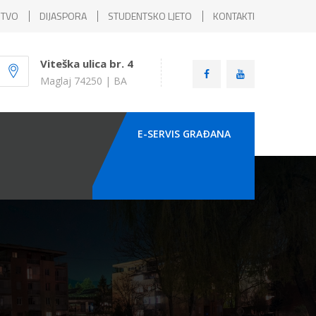
ŠTVO
DIJASPORA
STUDENTSKO LJETO
KONTAKTI
Viteška ulica br. 4
Maglaj 74250 | BA
E-SERVIS GRAÐANA