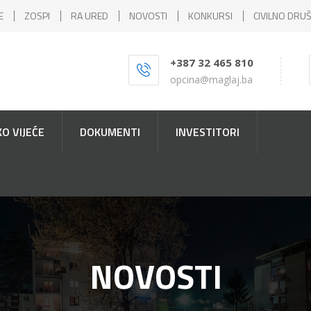
E
ZOSPI
RA URED
NOVOSTI
KONKURSI
CIVILNO DRU
+387 32 465 810
opcina@maglaj.ba
O VIJEĆE
DOKUMENTI
INVESTITORI
NOVOSTI