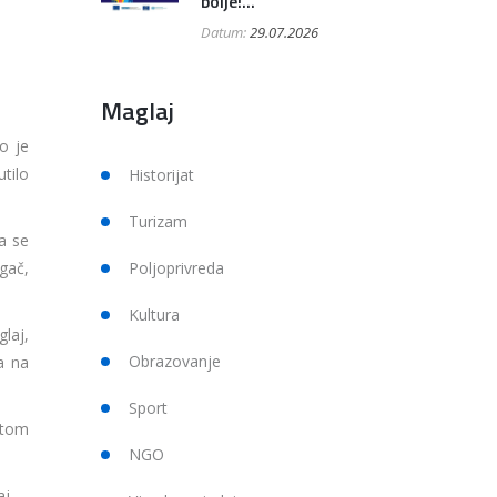
bolje!...
Datum:
29.07.2026
Maglaj
o je
tilo
Historijat
Turizam
a se
gač,
Poljoprivreda
Kultura
laj,
Obrazovanje
a na
Sport
rtom
NGO
j.