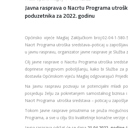
Javna rasprava o Nacrtu Programa utrošk
poduzetnika za 2022. godinu
Općinsko vijeće Maglaj Zaključkom broj:02-04-1-580-5/
Nacrt Programa utroška sredstava–poticaj u zapošljava
u javnu raspravu, organizator javne rasprave je Služba za
Cilj javne rasprave o Nacrtu Programa utroška sredsta
doprinese njegovom poboljšanju, kako bi Služba za pri
dostavila Općinskom vijeću Maglaj odgovarajući Prijed
Na Javnu raspravu pozivaju se potencijalni mladi pod
posjeduju želju za pokretanjem samostalnog biznisa 
Nacrt Programa utroška sredstava – poticaj u zapošlja
Tokom Javne rasprave prisutnima se pruža mogućnost 
Programa, a sve u cilju što kvalitetnije konačne verzij
Javna rasprava održat će se dana
21.04.2022. godine 