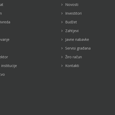
jat
Novosti
m
Investitori
rivreda
Budžet
Zahtjevi
vanje
Javne nabavke
Servisi građana
ektor
Žiro račun
 institucije
Kontakti
tvo