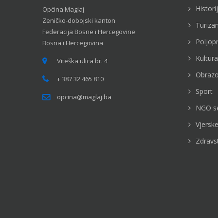
Histori
Općina Maglaj
Zeničko-dobojski kanton
Turiza
Federacija Bosne i Hercegovine
Poljop
Bosna i Hercegovina
Kultura
Viteška ulica br. 4
Obrazo
+ 387 32 465 810
Sport
opcina@maglaj.ba
NGO s
Vjerske
Zdravs