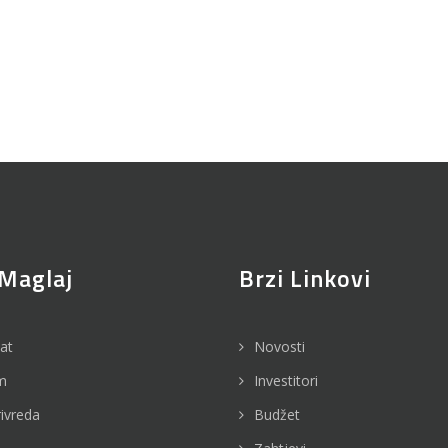
Maglaj
Brzi Linkovi
jat
Novosti
m
Investitori
rivreda
Budžet