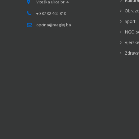
Kultura
Viteška ulica br. 4
Obrazo
+ 387 32 465 810
Sport
opcina@maglaj.ba
NGO s
Vjerske
Zdravs