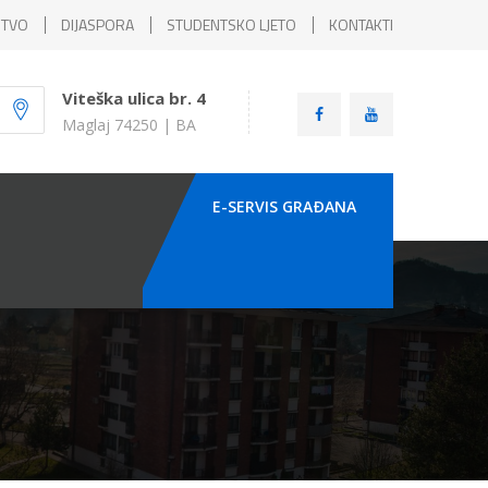
ŠTVO
DIJASPORA
STUDENTSKO LJETO
KONTAKTI
Viteška ulica br. 4
Maglaj 74250 | BA
E-SERVIS GRAÐANA