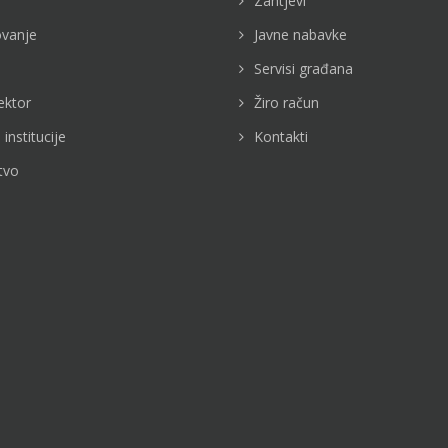
Zahtjevi
vanje
Javne nabavke
Servisi građana
ektor
Žiro račun
 institucije
Kontakti
tvo