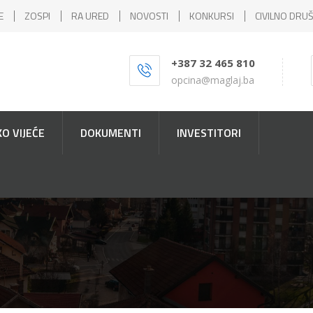
E
ZOSPI
RA URED
NOVOSTI
KONKURSI
CIVILNO DRU
+387 32 465 810
opcina@maglaj.ba
O VIJEĆE
DOKUMENTI
INVESTITORI