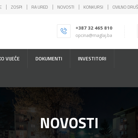
E
ZOSPI
RA URED
NOVOSTI
KONKURSI
CIVILNO DRU
+387 32 465 810
opcina@maglaj.ba
O VIJEĆE
DOKUMENTI
INVESTITORI
NOVOSTI