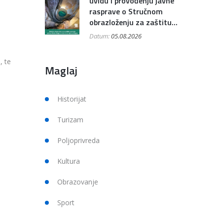
uvidu i provođenju javne
rasprave o Stručnom
obrazloženju za zaštitu...
Datum:
05.08.2026
, te
Maglaj
Historijat
Turizam
Poljoprivreda
Kultura
Obrazovanje
Sport