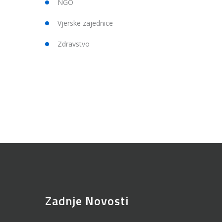
NGO
Vjerske zajednice
Zdravstvo
Zadnje Novosti