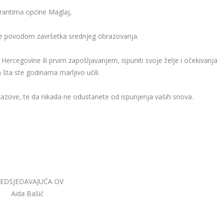
rantima općine Maglaj,
ke povodom završetka srednjeg obrazovanja.
rcegovine ili prvim zapošljavanjem, ispuniti svoje želje i očekivanja
 šta ste godinama marljivo učili.
zazove, te da nikada ne odustanete od ispunjenja vaših snova.
EDSJEDAVAJUĆA OV
Aida Bašić