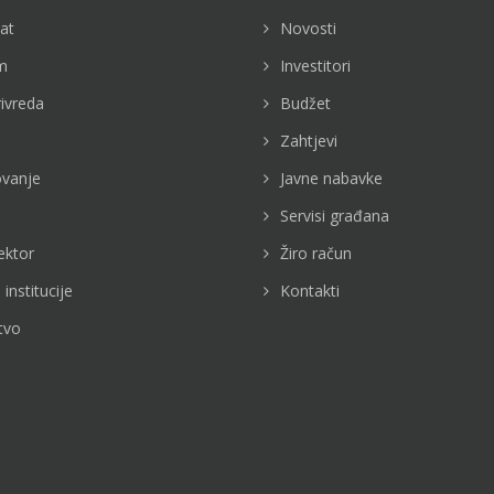
jat
Novosti
m
Investitori
rivreda
Budžet
Zahtjevi
vanje
Javne nabavke
Servisi građana
ektor
Žiro račun
 institucije
Kontakti
tvo