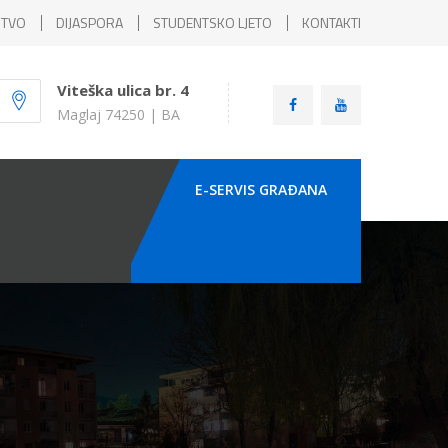
ŠTVO
DIJASPORA
STUDENTSKO LJETO
KONTAKTI
Viteška ulica br. 4
Maglaj 74250 | BA
E-SERVIS GRAÐANA