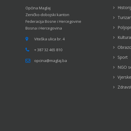
Histori
Općina Maglaj
Zeničko-dobojski kanton
Turiza
Federacija Bosne i Hercegovine
Poljop
Bosna i Hercegovina
Kultura
Viteška ulica br. 4
Obrazo
+ 387 32 465 810
Sport
opcina@maglaj.ba
NGO s
Vjerske
Zdravs