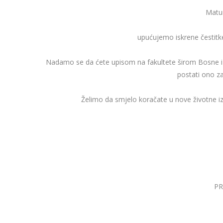
Matu
upućujemo iskrene čestit
Nadamo se da ćete upisom na fakultete širom Bosne i He
postati ono za
Želimo da smjelo koračate u nove životne i
PR