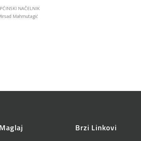
PĆINSKI NAČELNIK
irsad Mahmutagić
Maglaj
Brzi Linkovi