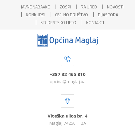
JAVNE NABAVKE
ZOSPI
RA URED
NOVOSTI
KONKURSI
CIVILNO DRUŠTVO
DIJASPORA
STUDENTSKO LJETO
KONTAKTI
+387 32 465 810
opcina@maglaj.ba
Viteška ulica br. 4
Maglaj 74250 | BA