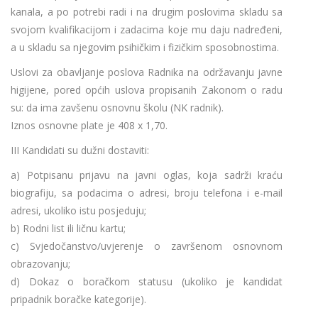
kanala, a po potrebi radi i na drugim poslovima skladu sa
svojom kvalifikacijom i zadacima koje mu daju nadređeni,
a u skladu sa njegovim psihičkim i fizičkim sposobnostima.
Uslovi za obavljanje poslova Radnika na održavanju javne
higijene, pored općih uslova propisanih Zakonom o radu
su: da ima zavšenu osnovnu školu (NK radnik).
Iznos osnovne plate je 408 x 1,70.
III Kandidati su dužni dostaviti:
a) Potpisanu prijavu na javni oglas, koja sadrži kraću
biografiju, sa podacima o adresi, broju telefona i e-mail
adresi, ukoliko istu posjeduju;
b) Rodni list ili ličnu kartu;
c) Svjedočanstvo/uvjerenje o završenom osnovnom
obrazovanju;
d) Dokaz o boračkom statusu (ukoliko je kandidat
pripadnik boračke kategorije).