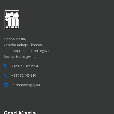
Općina Maglaj
Zeničko-dobojski kanton
Federacija Bosne i Hercegovine
Bosna i Hercegovina
Viteška ulica br. 4
+ 387 32 465 810
opcina@maglaj.ba
Grad Maglaj