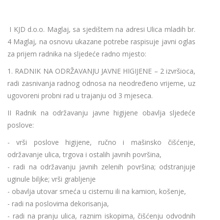
I KJD d.o.o. Maglaj, sa sjedištem na adresi Ulica mladih br.
4 Maglaj, na osnovu ukazane potrebe raspisuje javni oglas
za prijem radnika na sljedeće radno mjesto:
1. RADNIK NA ODRŽAVANJU JAVNE HIGIJENE – 2 izvršioca,
radi zasnivanja radnog odnosa na neodređeno vrijeme, uz
ugovoreni probni rad u trajanju od 3 mjeseca.
II Radnik na održavanju javne higijene obavlja sljedeće
poslove:
- vrši poslove higijene, ručno i mašinsko čišćenje,
održavanje ulica, trgova i ostalih javnih površina,
- radi na održavanju javnih zelenih površina; odstranjuje
uginule biljke; vrši grabljenje
- obavlja utovar smeća u cisternu ili na kamion, košenje,
- radi na poslovima dekorisanja,
- radi na pranju ulica, raznim iskopima, čišćenju odvodnih