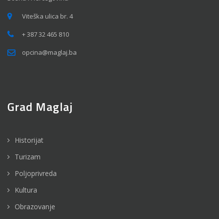
Viteška ulica br. 4
+ 387 32 465 810
opcina@maglaj.ba
Grad Maglaj
Historijat
Turizam
Poljoprivreda
Kultura
Obrazovanje