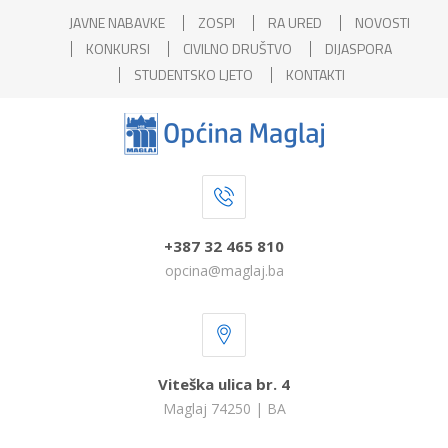
JAVNE NABAVKE
ZOSPI
RA URED
NOVOSTI
KONKURSI
CIVILNO DRUŠTVO
DIJASPORA
STUDENTSKO LJETO
KONTAKTI
+387 32 465 810
opcina@maglaj.ba
Viteška ulica br. 4
Maglaj 74250 | BA